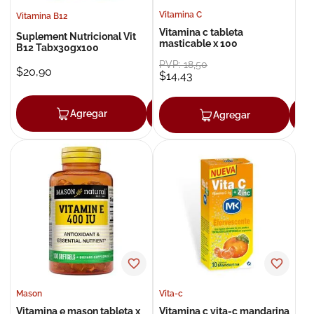
Vitamina C
Vitamina B12
Vitamina c tableta
Suplement Nutricional Vit
masticable x 100
B12 Tabx30gx100
PVP:
18
,
50
$
20
,
90
$
14
,
43
Agregar
Agregar
Agregar
Mason
Vita-c
Vitamina e mason tableta x
Vitamina c vita-c mandarina