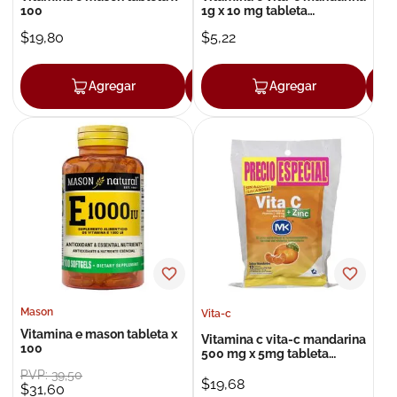
100
1g x 10 mg tableta
efervescente x 10
$
19
,
80
$
5
,
22
Agregar
Agregar
Agregar
Mason
Vita-c
Vitamina e mason tableta x
Vitamina c vita-c mandarina
100
500 mg x 5mg tableta
masticable x 4
PVP:
39
,
50
$
19
,
68
$
31
,
60