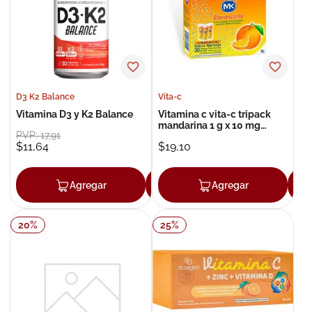
8
.
roche posay
9
.
megacistin
10
.
pañales
D3 K2 Balance
Vita-c
Vitamina D3 y K2 Balance
Vitamina c vita-c tripack
mandarina 1 g x 10 mg
PVP:
17
,
91
tableta efervescente x 30
$
11
,
64
$
19
,
10
Agregar
Agregar
Agregar
20
%
25
%