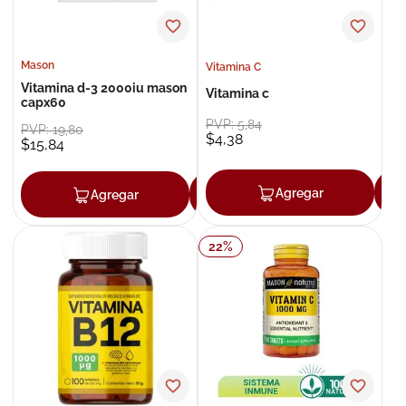
Mason
Vitamina C
Vitamina d-3 2000iu mason
Vitamina c
capx60
PVP:
5
,
84
PVP:
19
,
80
$
4
,
38
$
15
,
84
Agregar
Agregar
Agregar
22
%