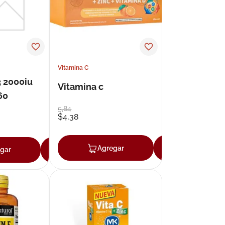
Vitamina C
3 2000iu
Vitamina c
60
5
,
84
$
4
,
38
Agregar
Agregar
gar
Agregar