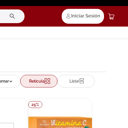
Iniciar Sesión
Retícula
Lista
25
%