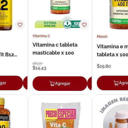
Vitamina C
Mason
Vitamina c tableta
Vitamina e 
masticable x 100
it B12
tableta x 10
0
18
,
50
$
19
,
80
$
14
,
43
gar
Agregar
Agre
Agregar
Agregar