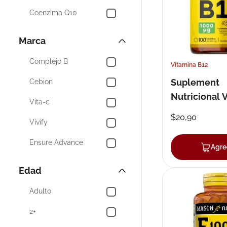
Mostrar 14 más
Coenzima Q10
Complejo B
Marca
Salud Cerebral y
Memoria
Complejo B
Vitamina B12
Echinacea
Suplement
Cebion
General
Nutricional V
Vita-c
Tabx30gx10
Aloe
$
20
,
90
Vivify
Mostrar 38 más
Ensure Advance
Agre
Pediasure Triplesure
Edad
Mason
Adulto
Nutricalcin
2+
Vitamina C