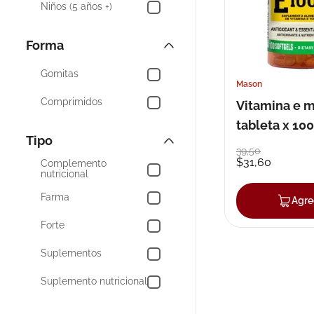
Niños (5 años +)
Birm
Forma
Mostrar 280 más
Gomitas
Mason
Comprimidos
Vitamina e 
tableta x 100
Tipo
39
,
50
$
31
,
60
Complemento
nutricional
Farma
Agre
Forte
Suplementos
Suplemento nutricional
Suplementos