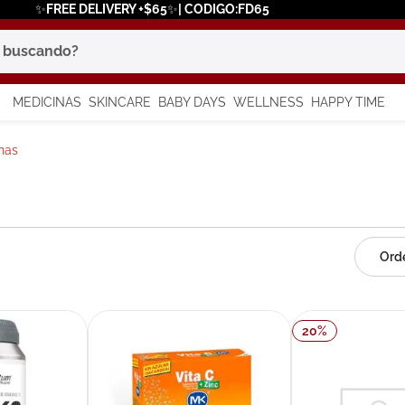
✨FREE DELIVERY +$65✨| CODIGO:FD65
scando?
MEDICINAS
SKINCARE
BABY DAYS
WELLNESS
HAPPY TIME
os más buscados
nas
 solar
a
in
20
%
say