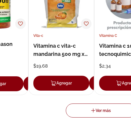
Vita-c
Vitamina C
mason
Vitamina c vita-c
Vitamina c 
mandarina 500 mg x
tecnoquimic
5mg tableta
genericos en
$
19
,
68
$
2
,
34
masticable x 4
Agregar
Agregar
Agre
gar
Agregar