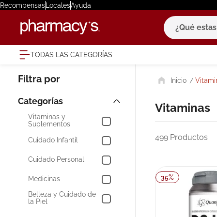
Recompensas
Locales
Ayuda
¿Qué estas bu
TODAS LAS CATEGORÍAS
términ
Vitami
1
.
eucerin
2
.
protector
Vitaminas
3
.
pilexil
Vitaminas y
Suplementos
4
.
bioderm
499
Productos
Cuidado Infantil
5
.
cerave
Cuidado Personal
6
.
megacist
35
%
Medicinas
7
.
degraler
Belleza y Cuidado de
8
.
roche po
la Piel
9
.
isdin