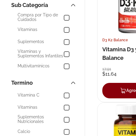
Tratamientos y Salud
10
.
pañales
Nutrición y Fitness
Compra por Tipo de
Cuidados
Vitaminas
D3 K2 Balance
Suplementos
Vitamina D3 
Vitaminas y
Suplementos Infantiles
Balance
Multivitamínicos
17
,
91
$
11
,
64
Naturales
Calcio y Minerales
Agre
Vitamina C
Omegas y Otros
Vitaminas
Baño y Cuidado
Corporal
Suplementos
Nutricionales
Baño y Cuidado
Calcio