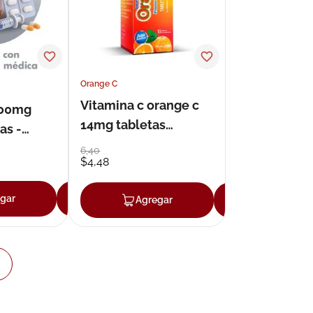
Orange C
Vitamina c orange c
100mg
14mg tabletas
as -
efervescentes 2grx10
 gotas
6
,
40
$
4
,
48
gar
Agregar
Agregar
Agregar