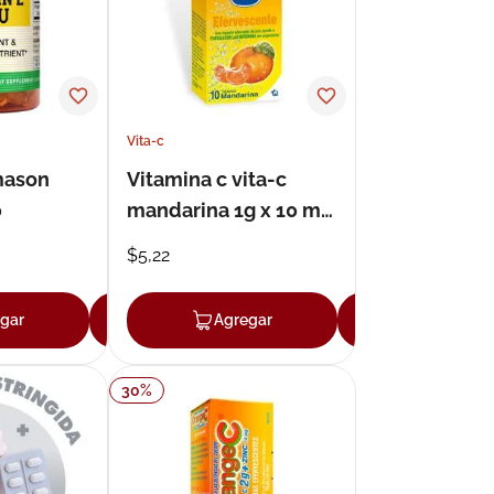
Vita-c
mason
Vitamina c vita-c
0
mandarina 1g x 10 mg
tableta efervescente
$
5
,
22
x 10
gar
Agregar
Agregar
Agregar
30
%