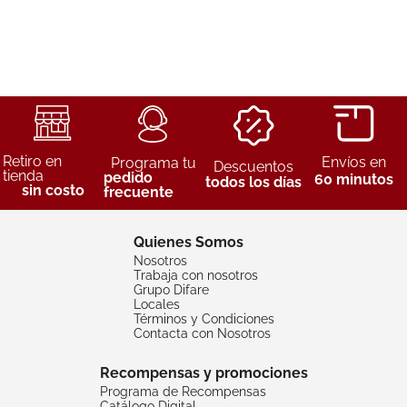
Retiro en
Envíos en
Programa tu
Descuentos
tienda
pedido
60 minutos
todos los días
sin costo
frecuente
Quienes Somos
Nosotros
Trabaja con nosotros
Grupo Difare
Locales
Términos y Condiciones
Contacta con Nosotros
Recompensas y promociones
Programa de Recompensas
Catálogo Digital