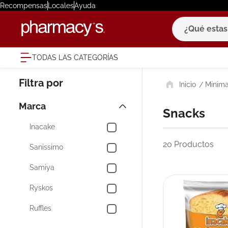
Recompensas
Locales
Ayuda
¿Qué estas bu
TODAS LAS CATEGORÍAS
términ
Minima
1
.
eucerin
2
.
protector
Marca
Snacks
3
.
bioderm
Inacake
4
.
pilexil
20
Productos
Sanissimo
5
.
cerave
Samiya
6
.
degraler
Ryskos
7
.
isdin
Ruffles
8
.
roche po
9
.
megacist