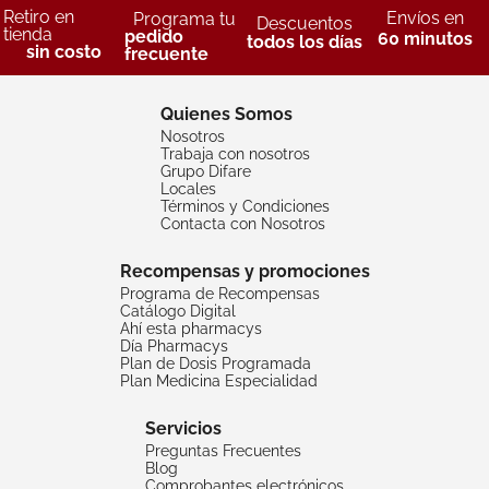
Retiro en
Envíos en
Programa tu
Descuentos
tienda
pedido
60 minutos
todos los días
sin costo
frecuente
Quienes Somos
Nosotros
Trabaja con nosotros
Grupo Difare
Locales
Términos y Condiciones
Contacta con Nosotros
Recompensas y promociones
Programa de Recompensas
Catálogo Digital
Ahí esta pharmacys
Día Pharmacys
Plan de Dosis Programada
Plan Medicina Especialidad
Servicios
Preguntas Frecuentes
Blog
Comprobantes electrónicos