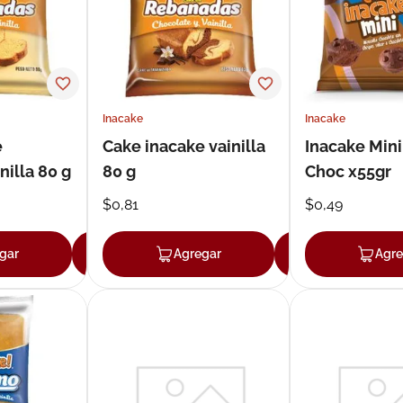
Inacake
Inacake
e
Cake inacake vainilla
Inacake Min
nilla 80 g
80 g
Choc x55gr
$
0
,
81
$
0
,
49
gar
Agregar
Agregar
Agregar
Agre