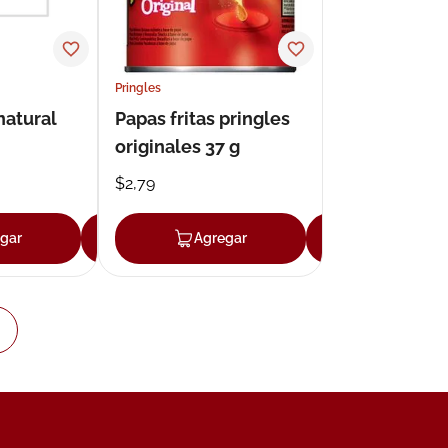
Pringles
natural
Papas fritas pringles
originales 37 g
$
2
,
79
gar
Agregar
Agregar
Agregar