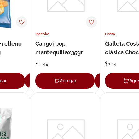
Inacake
Costa
 relleno
Cangui pop
Galleta Cost
g
mantequillax35gr
clásica Choc
x132g
$
0
,
49
$
1
,
14
gar
Agregar
Agregar
Agregar
Agre