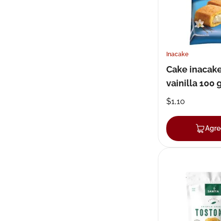
Inacake
Cake inacake
vainilla 100 
$
1
,
10
Agre