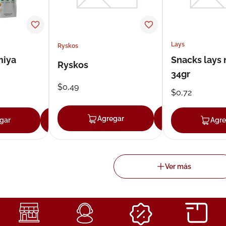
Lays
Ryskos
miya
Snacks lays 
Ryskos
34gr
$
0
,
49
$
0
,
72
Agregar
Agregar
gar
Agregar
Agre