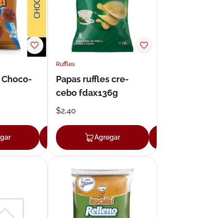
Ruffles
i Choco-
Papas ruffles cre-
cebo fdax136g
$
2
,
40
gar
Agregar
Agregar
Agregar