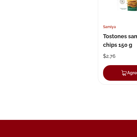
Samiya
Tostones sa
chips 150 g
$
2
,
76
Agre