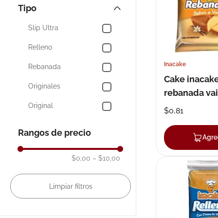
Pringles
Tipo
10
.
pañales
Lays
Slip Ultra
Costa
Relleno
Inacake
Rebanada
Cake inacak
Originales
rebanada vai
Original
$
0
,
81
Gemelo
Rangos de precio
Agre
$0,00
–
$10,00