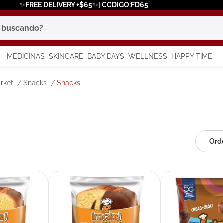
✨FREE DELIVERY +$65✨| CODIGO:FD65
scando?
MEDICINAS
SKINCARE
BABY DAYS
WELLNESS
HAPPY TIME
os más buscados
rket
Snacks
Snacks
 solar
a
say
in