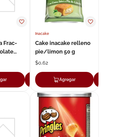
Inacake
a Frac-
Cake inacake relleno
olate
pie/limon 50 g
$
0
,
62
gar
Agregar
Agregar
Agregar