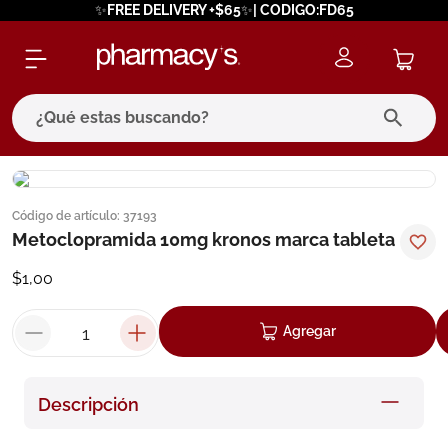
✨FREE DELIVERY +$65✨| CODIGO:FD65
¿Qué estas buscando?
términos más buscados
Código de artículo
:
37193
1
.
eucerin
Metoclopramida 10mg kronos marca tableta
2
.
protector solar
$
1
,
00
3
.
pilexil
4
.
bioderma
Agregar
5
.
cerave
6
.
degraler
Descripción
7
.
isdin