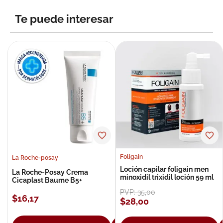
8
.
roche posay
Te puede interesar
9
.
pañales
10
.
nivea
Foligain
La Roche-posay
Loción capilar foligain men
La Roche-Posay Crema
minoxidil trixidil loción 59 ml
Cicaplast Baume B5+
PVP:
35
,
00
$
16
,
17
$
28
,
00