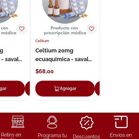
Celtium
g
Celtium 20mg
- saval
ecuaquimica - saval
s
comprimidos
$
68
,
00
gar
Agregar
Agregar
Agregar
Retiro en
Envíos en
Programa tu
Descuentos