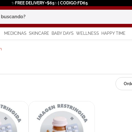
✨FREE DELIVERY +$65✨| CODIGO:FD65
scando?
MEDICINAS
SKINCARE
BABY DAYS
WELLNESS
HAPPY TIME
os más buscados
m
 solar
a
in
say