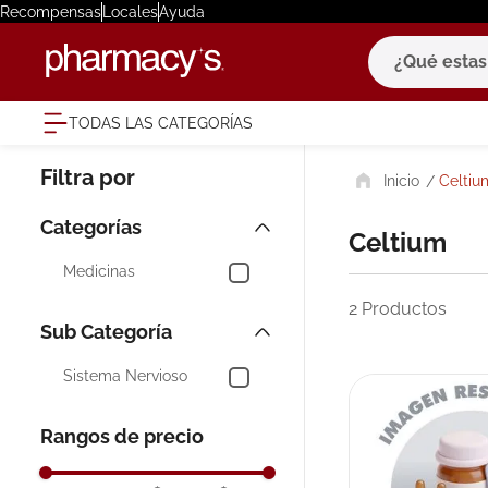
Recompensas
Locales
Ayuda
¿Qué estas bu
TODAS LAS CATEGORÍAS
términ
Celtiu
1
.
eucerin
2
.
protector
Celtium
3
.
pilexil
Medicinas
4
.
bioderm
2
Productos
5
.
cerave
6
.
megacist
Sistema Nervioso
7
.
degraler
Rangos de precio
8
.
roche po
9
.
isdin