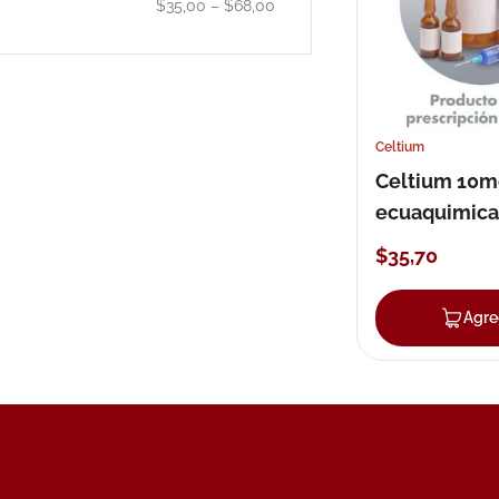
$35,00
–
$68,00
10
.
pañales
Celtium
Celtium 10m
ecuaquimica 
comprimido
$
35
,
70
Agre