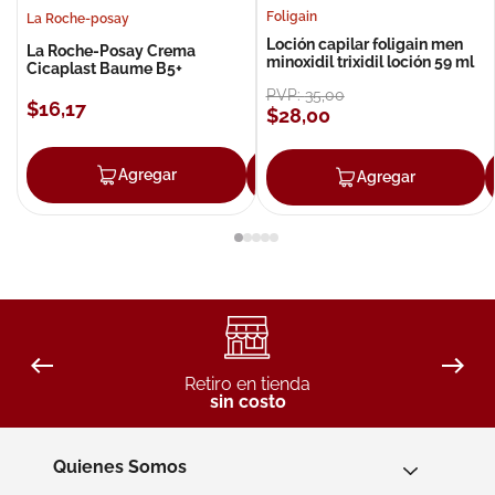
Foligain
La Roche-posay
Loción capilar foligain men
La Roche-Posay Crema
minoxidil trixidil loción 59 ml
Cicaplast Baume B5+
PVP:
35
,
00
$
16
,
17
$
28
,
00
Agregar
Agregar
Agregar
Retiro en tienda
sin costo
Quienes Somos