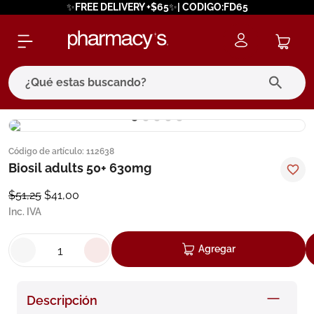
✨FREE DELIVERY +$65✨| CODIGO:FD65
¿Qué estas buscando?
términos más buscados
Código de artículo
:
112638
1
.
eucerin
Biosil adults 50+ 630mg
2
.
protector solar
$
51
,
25
$
41
,
00
3
.
bioderma
Inc. IVA
4
.
pilexil
Agregar
5
.
cerave
6
.
degraler
Descripción
7
.
megacistin