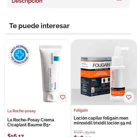
Descripción
8
.
roche posay
9
.
isdin
Te puede interesar
10
.
neumoflux
Foligain
La Roche-posay
Loción capilar foligain men
La Roche-Posay Crema
minoxidil trixidil loción 59 ml
Cicaplast Baume B5+
PVP:
35
,
00
$
16
,
17