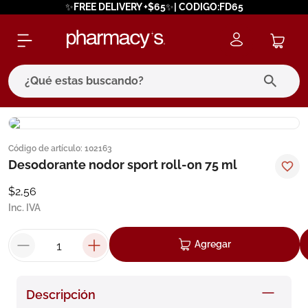
✨FREE DELIVERY +$65✨| CODIGO:FD65
¿Qué estas buscando?
términos más buscados
Código de artículo
:
102163
1
.
eucerin
Desodorante nodor sport roll-on 75 ml
2
.
protector solar
$
2
,
56
3
.
bioderma
Inc. IVA
4
.
pilexil
Agregar
5
.
cerave
6
.
degraler
Descripción
7
.
isdin