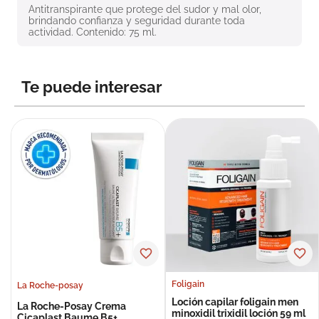
Antitranspirante que protege del sudor y mal olor, 
8
.
roche posay
brindando confianza y seguridad durante toda 
actividad. Contenido: 75 ml.
9
.
nivea
10
.
pañales
Te puede interesar
Foligain
La Roche-posay
Loción capilar foligain men
La Roche-Posay Crema
minoxidil trixidil loción 59 ml
Cicaplast Baume B5+