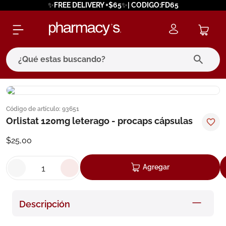
✨FREE DELIVERY +$65✨| CODIGO:FD65
¿Qué estas buscando?
términos más buscados
Código de artículo
:
93651
1
.
eucerin
Orlistat 120mg leterago - procaps cápsulas
2
.
protector solar
$
25
,
00
3
.
pilexil
4
.
bioderma
Agregar
5
.
cerave
6
.
degraler
Descripción
7
.
isdin