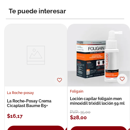
8
.
roche posay
Te puede interesar
9
.
pañales
10
.
nivea
Foligain
La Roche-posay
Loción capilar foligain men
La Roche-Posay Crema
minoxidil trixidil loción 59 ml
Cicaplast Baume B5+
PVP:
35
,
00
$
16
,
17
$
28
,
00