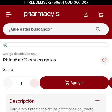
✨FREE DELIVERY +$65✨| CODIGO:FD65
¿Qué estas buscando?
términos más buscados
Código de artículo
:
1265
1
.
eucerin
Rhinaf 0.1% ecu en gotas
2
.
protector solar
$
2
,
50
3
.
bioderma
4
.
pilexil
Agregar
5
.
cerave
6
.
degraler
Descripción
7
.
megacistin
Para alivio sintomático de las afecciones del tracto 