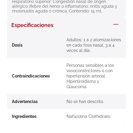
respiratorio superior: Congestión nasal de origen 
8
.
roche posay
alérgico (fiebre del heno) o inflamatorio; rinitis aguda y 
rinosinusitis aguda o crónica. Contenido: 15 ml.
9
.
isdin
Especificaciones
10
.
neumoflux
Adultos: 1 a 2 atomizaciones
Dosis
en cada fosa nasal, 3 a 4
veces al día.
Personas sensibles a los
vasoconstrictores o con
Contraindicaciones
hipertensión arterial.
Hipertiroidismo y
Glaucoma.
Advertencias
No se han descrito.
Ingredientes
Nafazolina Clorhidrato.