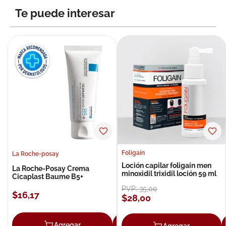
Te puede interesar
Foligain
La Roche-posay
Loción capilar foligain men
La Roche-Posay Crema
minoxidil trixidil loción 59 ml
Cicaplast Baume B5+
PVP:
35
,
00
$
16
,
17
$
28
,
00
Agregar
Agregar