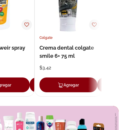
Colgate
weir spray
Crema dental colgate
smile 6+ 75 ml
$
3
,
42
gregar
Agregar
Agregar
Agr
r