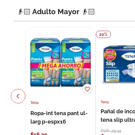
👴🏻 Adulto Mayor 👴🏻
20
%
Tena
Tena
Pañal de inc
Ropa-int tena pant ul-
tena slip ultr
larg p-espx16
unidades
PVP:
29
,
34
$
16
,
30