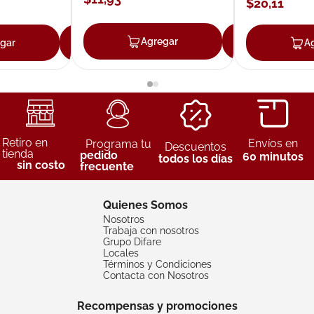
$
20
,
11
Agregar
Agrega
gar
Agregar
A
Retiro en
Envíos en
Programa tu
Descuentos
tienda
pedido
60 minutos
todos los días
sin costo
frecuente
Quienes Somos
Nosotros
Trabaja con nosotros
Grupo Difare
Locales
Términos y Condiciones
Contacta con Nosotros
Recompensas y promociones