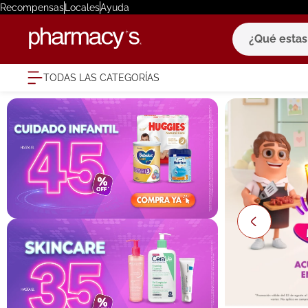
Recompensas
Locales
Ayuda
¿Qué estas bu
TODAS LAS CATEGORÍAS
términ
1
.
eucerin
2
.
protector
3
.
pilexil
4
.
bioderm
5
.
cerave
6
.
megacist
7
.
degraler
8
.
roche po
9
.
isdin