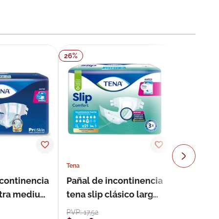
26
%
Tena
ncontinencia
Pañal de incontinencia
ultra medium
tena slip clásico large
s
21 unidades
PVP:
17
,
52