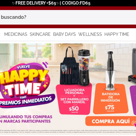
✨FREE DELIVERY +$65✨| CODIGO:FD65
scando?
MEDICINAS
SKINCARE
BABY DAYS
WELLNESS
HAPPY TIME
os más buscados
 solar
a
in
say