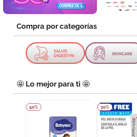
10
.
pañales
Compra por categorías
🤩 Lo mejor para ti 🤩
50
%
30
%