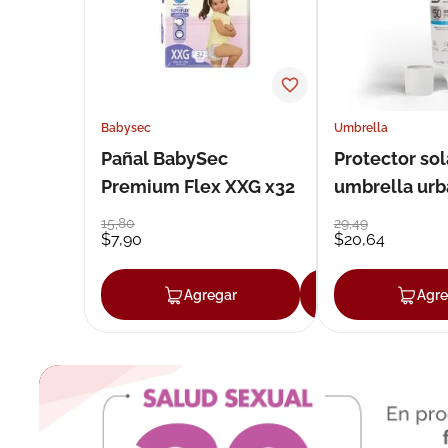
Babysec
Umbrella
Pañal BabySec
Protector sol
Premium Flex XXG x32
umbrella urb
50 g
15
,
80
29
,
49
$
7
,
90
$
20
,
64
Agregar
Agregar
Agre