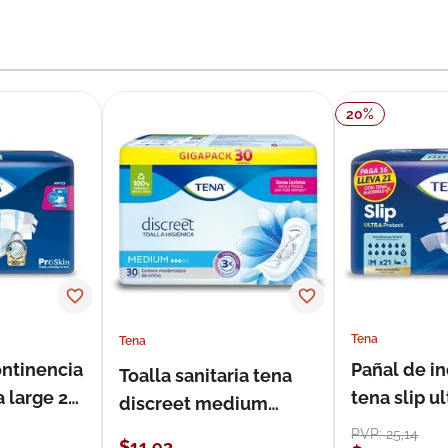
20
%
Tena
Tena
ontinencia
Pañal de i
Toalla sanitaria tena
a large 21
tena slip 
discreet medium
21 unidade
estándar 30 unidades
PVP:
25
,
14
$
11
,
93