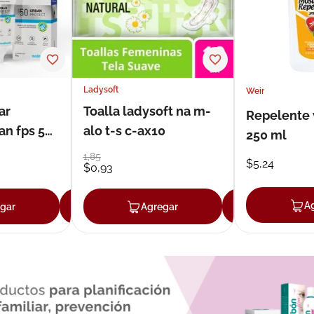
Ladysoft
Weir
ar
Toalla ladysoft na m-
Repelente 
an fps 50
alo t-s c-ax10
250 ml
1
,
85
$
5
,
24
$
0
,
93
A
gar
Agregar
Agregar
Agrega