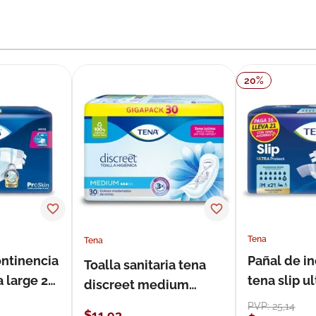
20
%
Tena
Tena
ontinencia
Pañal de i
Toalla sanitaria tena
a large 21
tena slip 
discreet medium
21 unidade
estándar 30 unidades
PVP:
25
,
14
$
11
,
93