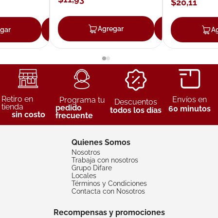
$
20
,
11
Agregar
Agrega
gar
Agregar
A
Retiro en
Envíos en
Programa tu
Descuentos
tienda
pedido
60 minutos
todos los días
sin costo
frecuente
Quienes Somos
Nosotros
Trabaja con nosotros
Grupo Difare
Locales
Términos y Condiciones
Contacta con Nosotros
Recompensas y promociones