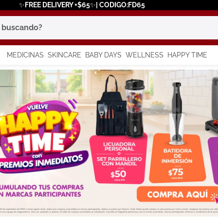
✨FREE DELIVERY +$65✨| CODIGO:FD65
scando?
MEDICINAS
SKINCARE
BABY DAYS
WELLNESS
HAPPY TIME
os más buscados
 solar
a
in
say