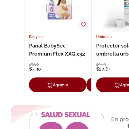
Babysec
Umbrella
Pañal BabySec
Protector sol
Premium Flex XXG x32
umbrella urb
50 g
15
,
80
29
,
49
$
7
,
90
$
20
,
64
Agregar
Agregar
Agre