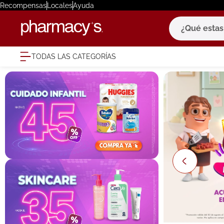
Recompensas
Locales
Ayuda
¿Qué estas bu
TODAS LAS CATEGORÍAS
términ
1
.
eucerin
2
.
protector
3
.
bioderm
4
.
pilexil
5
.
cerave
6
.
degraler
7
.
megacist
8
.
roche po
9
.
isdin