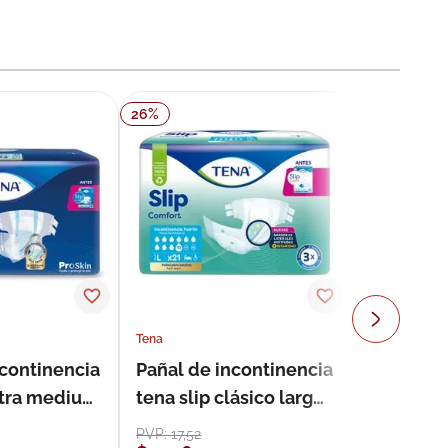
26
%
Tena
ncontinencia
Pañal de incontinencia
ultra medium
tena slip clásico large
s
21 unidades
PVP:
17
,
52