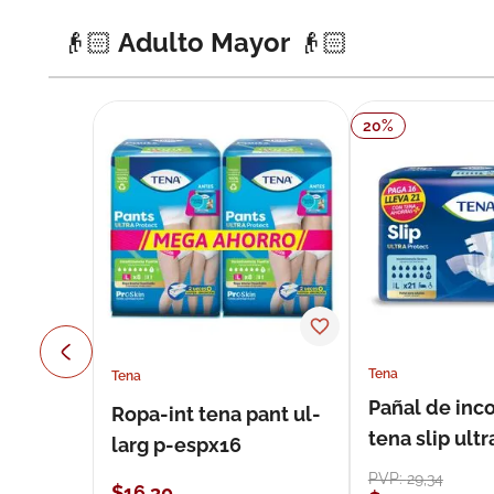
👴🏻 Adulto Mayor 👴🏻
20
%
Tena
Tena
Pañal de inc
Ropa-int tena pant ul-
tena slip ultr
larg p-espx16
unidades
PVP:
29
,
34
$
16
,
30