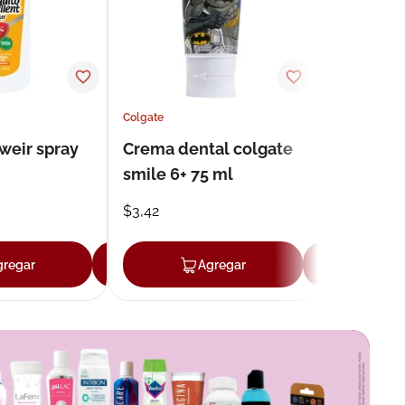
Colgate
weir spray
Crema dental colgate
smile 6+ 75 ml
$
3
,
42
gregar
Agregar
Agregar
Agr
r