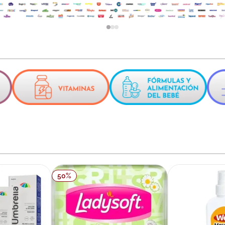
ux
50
%