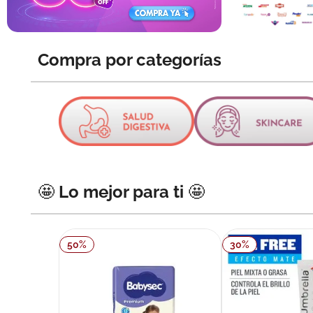
10
.
neumofl
Compra por categorías
🤩 Lo mejor para ti 🤩
50
%
30
%