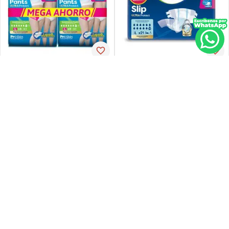
Tena
Tena
Pañal de incontinencia tena
Ropa-int tena pant ul-larg p-
slip ultra large 21 unidades
espx16
PVP:
29
,
34
$
16
,
30
$
23
,
47
Agregar
Agregar
Agregar