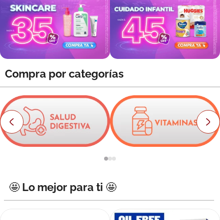
8
.
roche posay
9
.
nivea
10
.
pañales
Compra por categorías
🤩 Lo mejor para ti 🤩