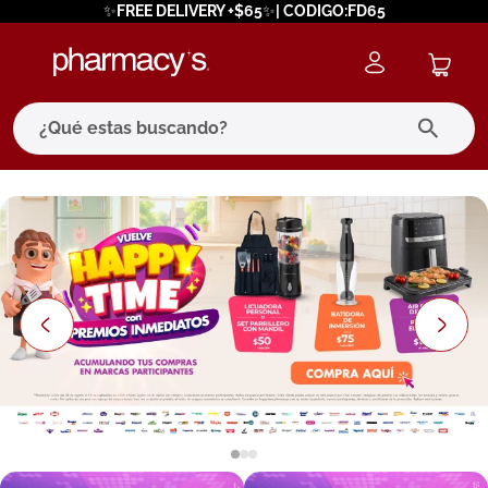
✨FREE DELIVERY +$65✨| CODIGO:FD65
¿Qué estas buscando?
términos más buscados
1
.
eucerin
2
.
protector solar
3
.
bioderma
4
.
pilexil
5
.
cerave
6
.
degraler
7
.
isdin