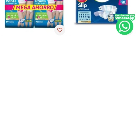
Tena
Tena
Pañal de incontinencia tena
Ropa-int tena pant ul-larg p-
slip ultra large 21 unidades
espx16
PVP:
29
,
34
$
16
,
30
$
23
,
47
Agregar
Agregar
Agregar