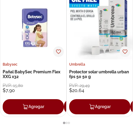
Babysec
Umbrella
Pañal BabySec Premium Flex
Protector solar umbrella urban
XXG x32
fps 50 50 g
PVP:
15
,
80
PVP:
29
,
49
$
7
,
90
$
20
,
64
Agregar
Agregar
Agregar