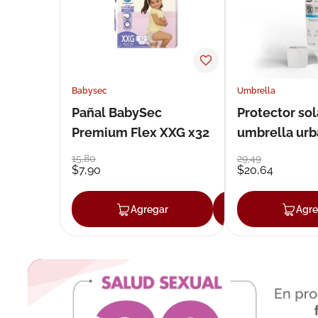
Babysec
Umbrella
Pañal BabySec
Protector sol
Premium Flex XXG x32
umbrella urb
50 g
15
,
80
29
,
49
$
7
,
90
$
20
,
64
Agregar
Agregar
Agre