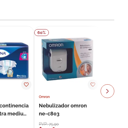
60
%
Omron
ncontinencia
Nebulizador omron
ultra medium
ne-c803
s
PVP:
75
,
90