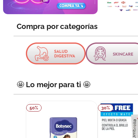
10
.
pañales
Compra por categorías
🤩 Lo mejor para ti 🤩
50
%
30
%