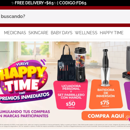
✨FREE DELIVERY +$65✨| CODIGO:FD65
scando?
MEDICINAS
SKINCARE
BABY DAYS
WELLNESS
HAPPY TIME
os más buscados
 solar
a
say
in