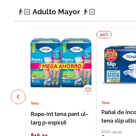
👴🏻 Adulto Mayor 👴🏻
20
%
Tena
Tena
Pañal de inc
Ropa-int tena pant ul-
tena slip ultr
larg p-espx16
unidades
PVP:
29
,
34
$
16
,
30