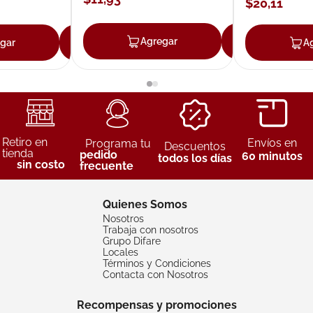
$
20
,
11
Agregar
Agrega
gar
Agregar
A
Retiro en
Envíos en
Programa tu
Descuentos
tienda
pedido
60 minutos
todos los días
sin costo
frecuente
Quienes Somos
Nosotros
Trabaja con nosotros
Grupo Difare
Locales
Términos y Condiciones
Contacta con Nosotros
Recompensas y promociones