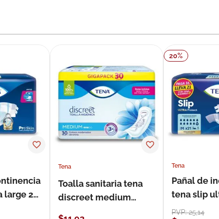
20
%
Tena
Tena
ontinencia
Pañal de i
Toalla sanitaria tena
a large 21
tena slip 
discreet medium
21 unidade
estándar 30 unidades
PVP:
25
,
14
$
11
,
93