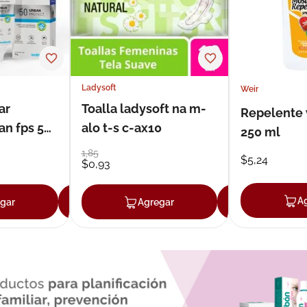
Ladysoft
Weir
ar
Toalla ladysoft na m-
Repelente 
an fps 50
alo t-s c-ax10
250 ml
1
,
85
$
5
,
24
$
0
,
93
A
gar
Agregar
Agregar
Agrega