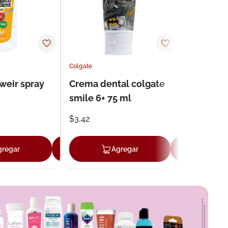
Colgate
weir spray
Crema dental colgate
smile 6+ 75 ml
$
3
,
42
gregar
Agregar
Agregar
Agr
r