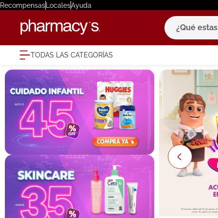
Recompensas
Locales
Ayuda
¿Qué estas bu
TODAS LAS CATEGORÍAS
términ
1
.
eucerin
2
.
protector
3
.
bioderm
4
.
pilexil
5
.
cerave
6
.
degraler
7
.
isdin
8
.
roche po
9
.
megacist