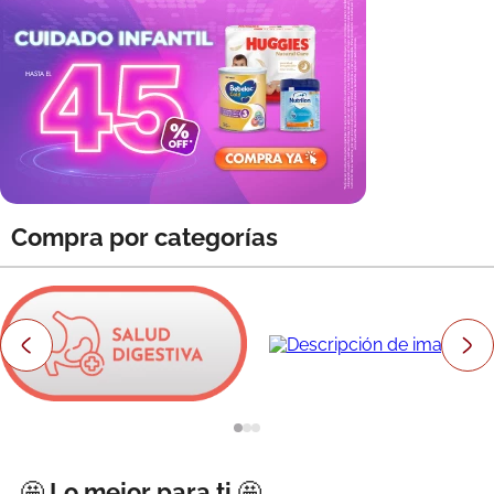
8
.
roche posay
9
.
isdin
10
.
pañales
Compra por categorías
🤩 Lo mejor para ti 🤩