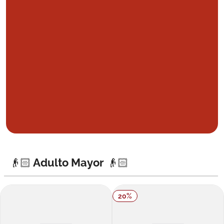
👴🏻 Adulto Mayor 👴🏻
20
%