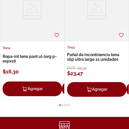
Tena
Tena
Pañal de incontinencia tena
Ropa-int tena pant ul-larg p-
slip ultra large 21 unidades
espx16
PVP:
29
,
34
$
16
,
30
$
23
,
47
Agregar
Agregar
Agregar