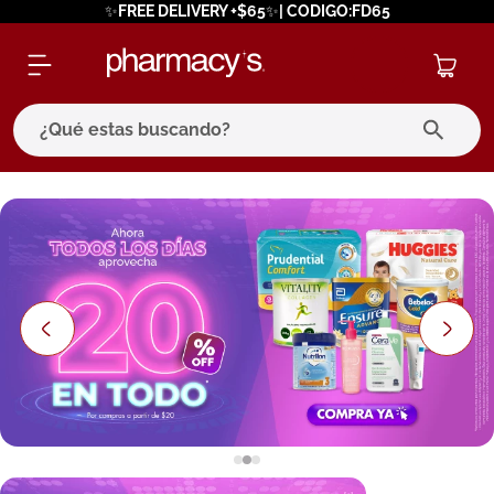
✨FREE DELIVERY +$65✨| CODIGO:FD65
¿Qué estas buscando?
términos más buscados
1
.
eucerin
2
.
protector solar
3
.
pilexil
4
.
bioderma
5
.
cerave
6
.
megacistin
7
.
degraler