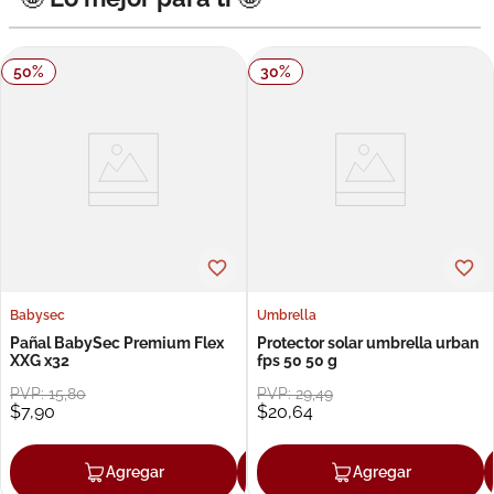
50
%
30
%
Babysec
Umbrella
Pañal BabySec Premium Flex
Protector solar umbrella urban
XXG x32
fps 50 50 g
PVP:
15
,
80
PVP:
29
,
49
$
7
,
90
$
20
,
64
Agregar
Agregar
Agregar