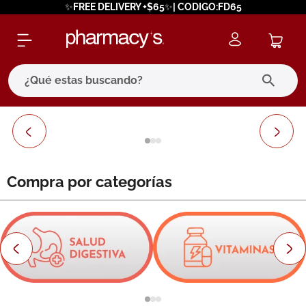
✨FREE DELIVERY +$65✨| CODIGO:FD65
¿Qué estas buscando?
términos más buscados
1
.
eucerin
2
.
protector solar
Compra por categorías
3
.
pilexil
4
.
bioderma
5
.
cerave
6
.
degraler
7
.
isdin