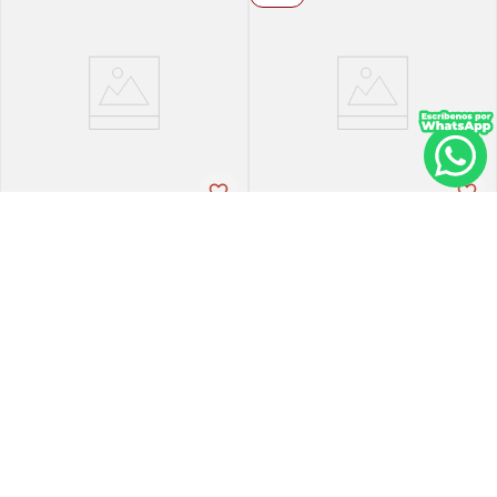
Tena
Tena
Pañal de incontinencia tena
Ropa-int tena pant ul-larg p-
slip ultra large 21 unidades
espx16
PVP:
29
,
34
$
16
,
30
$
23
,
47
Agregar
Agregar
Agregar