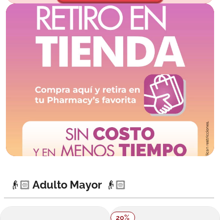
👴🏻 Adulto Mayor 👴🏻
20
%