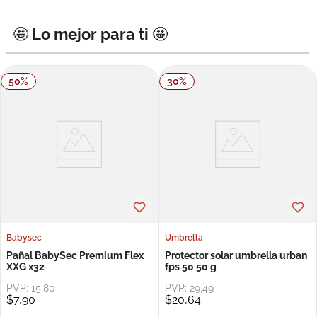
8
.
roche posay
🤩 Lo mejor para ti 🤩
9
.
pañales
10
.
nivea
50
%
30
%
Babysec
Umbrella
Pañal BabySec Premium Flex
Protector solar umbrella urban
XXG x32
fps 50 50 g
PVP:
15
,
80
PVP:
29
,
49
$
7
,
90
$
20
,
64