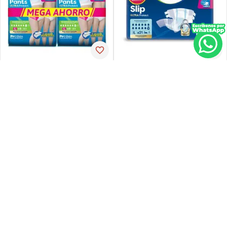
Tena
Tena
Pañal de incontinencia tena
Ropa-int tena pant ul-larg p-
slip ultra large 21 unidades
espx16
PVP:
29
,
34
$
16
,
30
$
23
,
47
Agregar
Agregar
Agregar