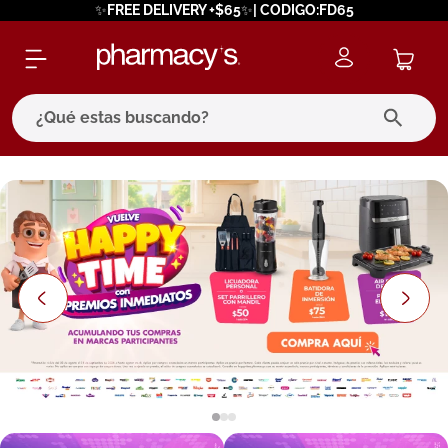
✨FREE DELIVERY +$65✨| CODIGO:FD65
¿Qué estas buscando?
términos más buscados
1
.
eucerin
2
.
protector solar
3
.
bioderma
4
.
pilexil
5
.
cerave
6
.
degraler
7
.
isdin