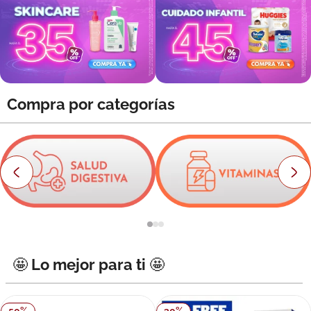
8
.
roche posay
9
.
nivea
10
.
pañales
Compra por categorías
🤩 Lo mejor para ti 🤩
50
%
30
%