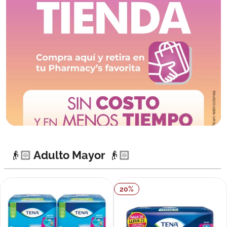
👴🏻 Adulto Mayor 👴🏻
20
%