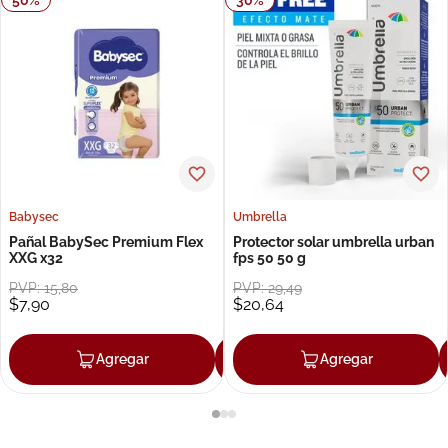
Babysec
Umbrella
Pañal BabySec Premium Flex
Protector solar umbrella urban
XXG x32
fps 50 50 g
PVP:
15
,
80
PVP:
29
,
49
$
7
,
90
$
20
,
64
Agregar
Agregar
Agregar