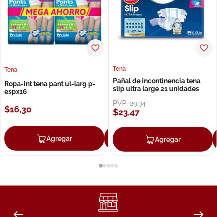
Tena
Tena
Pañal de incontinencia tena
Ropa-int tena pant ul-larg p-
slip ultra large 21 unidades
espx16
PVP:
29
,
34
$
16
,
30
$
23
,
47
Agregar
Agregar
Agregar