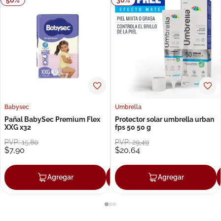
Babysec
Umbrella
Pañal BabySec Premium Flex
Protector solar umbrella urban
XXG x32
fps 50 50 g
PVP:
15
,
80
PVP:
29
,
49
$
7
,
90
$
20
,
64
Agregar
Agregar
Agregar