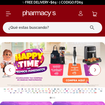
✨FREE DELIVERY +$65✨| CODIGO:FD65
¿Qué estas buscando?
términos más buscados
1
.
eucerin
2
.
protector solar
3
.
bioderma
4
.
pilexil
5
.
cerave
6
.
degraler
7
.
isdin