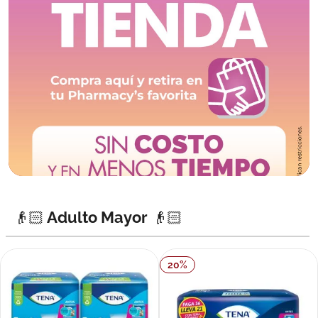
👴🏻 Adulto Mayor 👴🏻
20
%