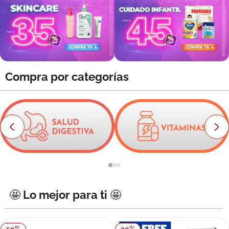
8
.
roche posay
9
.
megacistin
10
.
pañales
Compra por categorías
🤩 Lo mejor para ti 🤩
50
%
30
%