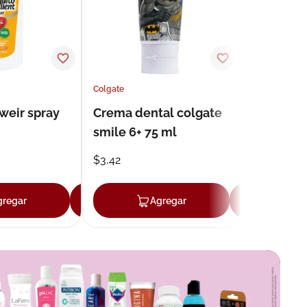
Colgate
weir spray
Crema dental colgate
smile 6+ 75 ml
$
3
,
42
gregar
Agregar
Agregar
Agr
r