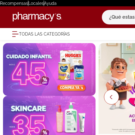
Recompensas
Locales
Ayuda
¿Qué estas bu
TODAS LAS CATEGORÍAS
términ
1
.
eucerin
2
.
protector
3
.
bioderm
4
.
pilexil
5
.
cerave
6
.
degraler
7
.
isdin
8
.
roche po
9
.
megacist