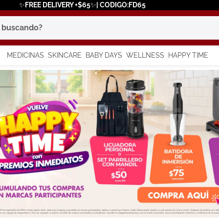
✨FREE DELIVERY +$65✨| CODIGO:FD65
scando?
MEDICINAS
SKINCARE
BABY DAYS
WELLNESS
HAPPY TIME
os más buscados
 solar
a
say
in