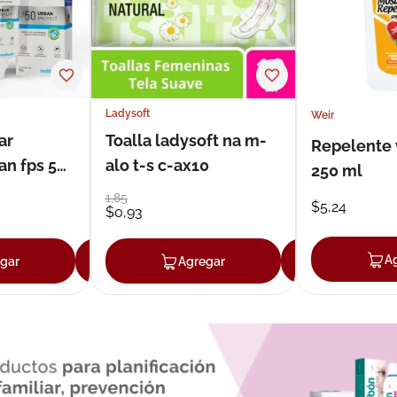
Ladysoft
Weir
ar
Toalla ladysoft na m-
Repelente 
an fps 50
alo t-s c-ax10
250 ml
1
,
85
$
5
,
24
$
0
,
93
A
gar
Agregar
Agregar
Agrega