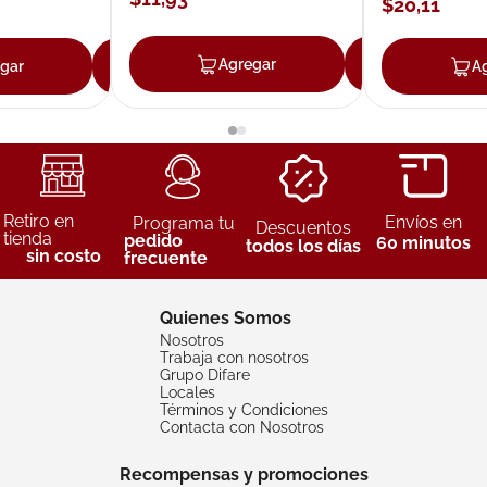
$
20
,
11
Agregar
Agrega
gar
Agregar
A
Retiro en
Envíos en
Programa tu
Descuentos
tienda
pedido
60 minutos
todos los días
sin costo
frecuente
Quienes Somos
Nosotros
Trabaja con nosotros
Grupo Difare
Locales
Términos y Condiciones
Contacta con Nosotros
Recompensas y promociones