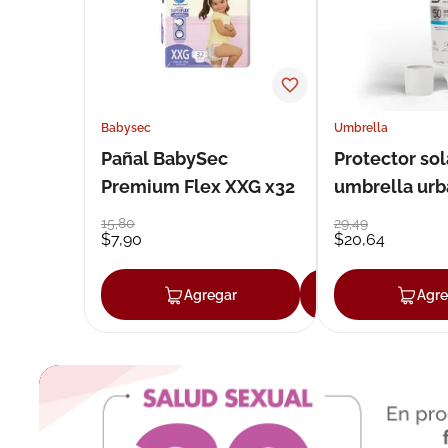
Babysec
Umbrella
Pañal BabySec
Protector sol
Premium Flex XXG x32
umbrella urb
50 g
15
,
80
29
,
49
$
7
,
90
$
20
,
64
Agregar
Agregar
Agre