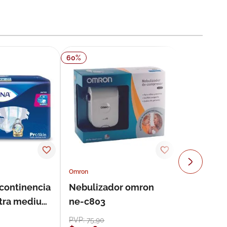
60
%
Omron
ncontinencia
Nebulizador omron
ultra medium
ne-c803
s
PVP:
75
,
90