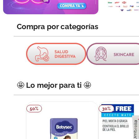
10
.
pañales
Compra por categorías
🤩 Lo mejor para ti 🤩
50
%
30
%