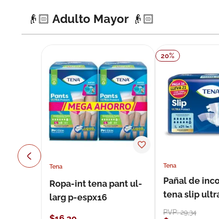
👴🏻 Adulto Mayor 👴🏻
20
%
Tena
Tena
Pañal de inc
Ropa-int tena pant ul-
tena slip ultr
larg p-espx16
unidades
PVP:
29
,
34
$
16
,
30