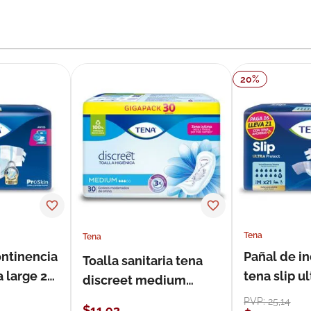
20
%
Tena
Tena
ontinencia
Pañal de i
Toalla sanitaria tena
a large 21
tena slip 
discreet medium
21 unidade
estándar 30 unidades
PVP:
25
,
14
$
11
,
93