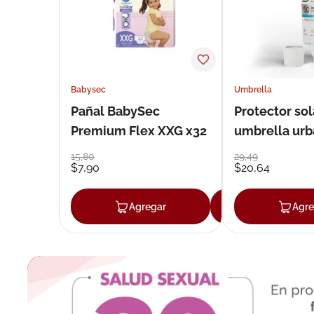
Babysec
Umbrella
Pañal BabySec
Protector sol
Premium Flex XXG x32
umbrella urb
50 g
15
,
80
29
,
49
$
7
,
90
$
20
,
64
Agregar
Agregar
Agre