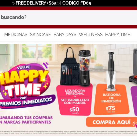
✨FREE DELIVERY +$65✨| CODIGO:FD65
scando?
MEDICINAS
SKINCARE
BABY DAYS
WELLNESS
HAPPY TIME
os más buscados
 solar
a
in
say