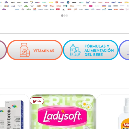
ux
50
%