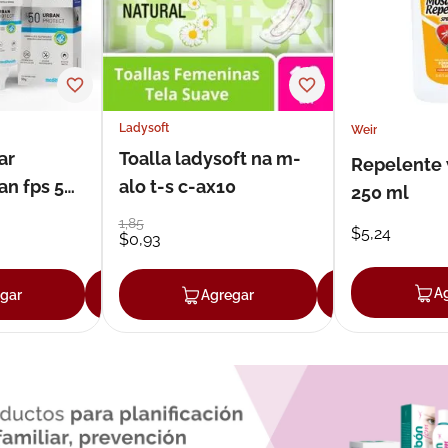
Ladysoft
Weir
ar
Toalla ladysoft na m-
Repelente 
an fps 50
alo t-s c-ax10
250 ml
1
,
85
$
5
,
24
$
0
,
93
A
gar
Agregar
Agregar
Agrega