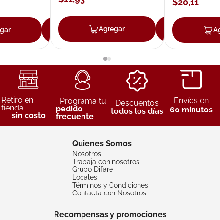
$
20
,
11
Agregar
Agrega
gar
Agregar
A
Retiro en
Envíos en
Programa tu
Descuentos
tienda
pedido
60 minutos
todos los días
sin costo
frecuente
Quienes Somos
Nosotros
Trabaja con nosotros
Grupo Difare
Locales
Términos y Condiciones
Contacta con Nosotros
Recompensas y promociones