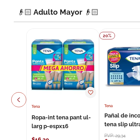
👴🏻 Adulto Mayor 👴🏻
20
%
Tena
Tena
Pañal de inc
Ropa-int tena pant ul-
tena slip ultr
larg p-espx16
unidades
PVP:
29
,
34
$
16
,
30