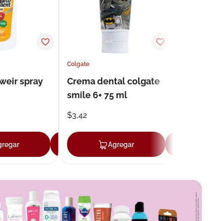
Colgate
weir spray
Crema dental colgate
smile 6+ 75 ml
$
3
,
42
gregar
Agregar
Agregar
Agr
r