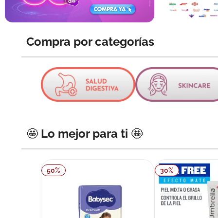
10
.
neumofl
Compra por categorías
🤩 Lo mejor para ti 🤩
50
%
30
%