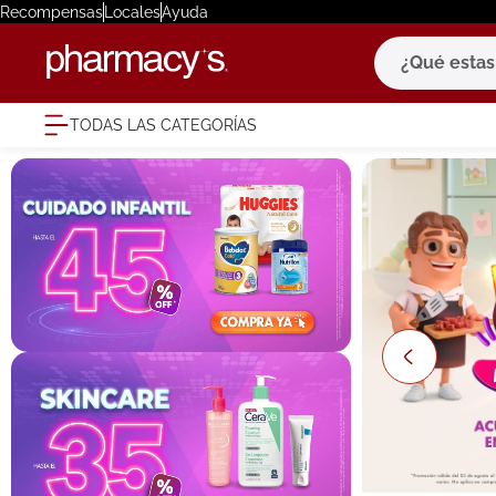
Recompensas
Locales
Ayuda
¿Qué estas bu
TODAS LAS CATEGORÍAS
términ
1
.
eucerin
2
.
protector
3
.
bioderm
4
.
pilexil
5
.
cerave
6
.
degraler
7
.
megacist
8
.
roche po
9
.
isdin