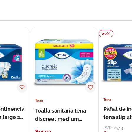
20
%
Tena
Tena
ontinencia
Pañal de i
Toalla sanitaria tena
a large 21
tena slip 
discreet medium
21 unidade
estándar 30 unidades
PVP:
25
,
14
$
11
,
93