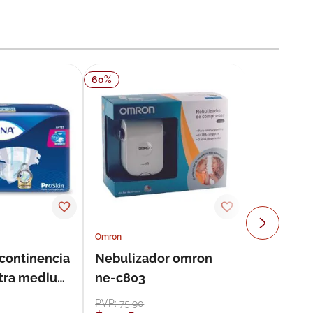
60
%
Omron
ncontinencia
Nebulizador omron
ultra medium
ne-c803
s
PVP:
75
,
90