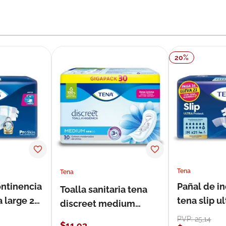
20
%
Tena
Tena
ontinencia
Pañal de i
Toalla sanitaria tena
a large 21
tena slip 
discreet medium
21 unidade
estándar 30 unidades
PVP:
25
,
14
$
11
,
93