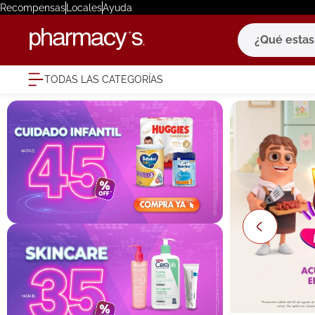
Recompensas
Locales
Ayuda
¿Qué estas bu
TODAS LAS CATEGORÍAS
términ
1
.
eucerin
2
.
protector
3
.
bioderm
4
.
pilexil
5
.
cerave
6
.
degraler
7
.
isdin
8
.
roche po
9
.
nivea