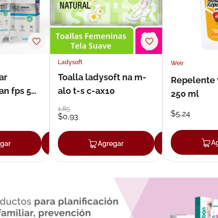
Ladysoft
Weir
ar
Toalla ladysoft na m-
Repelente 
an fps 50
alo t-s c-ax10
250 ml
1
,
85
$
5
,
24
$
0
,
93
A
gar
Agregar
Agregar
Agrega