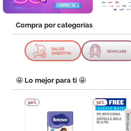
10
.
pañales
Compra por categorías
🤩 Lo mejor para ti 🤩
50
%
30
%