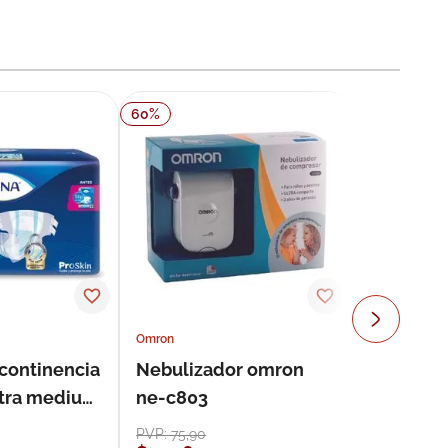
60
%
Omron
ncontinencia
Nebulizador omron
ultra medium
ne-c803
s
PVP:
75
,
90