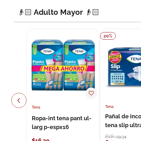
👴🏻 Adulto Mayor 👴🏻
20
%
Tena
Tena
Pañal de inc
Ropa-int tena pant ul-
tena slip ultr
larg p-espx16
unidades
PVP:
29
,
34
$
16
,
30