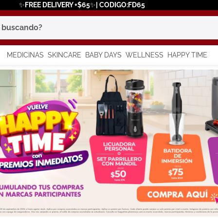
✨FREE DELIVERY +$65✨| CODIGO:FD65
scando?
MEDICINAS
SKINCARE
BABY DAYS
WELLNESS
HAPPY TIME
os más buscados
 solar
a
say