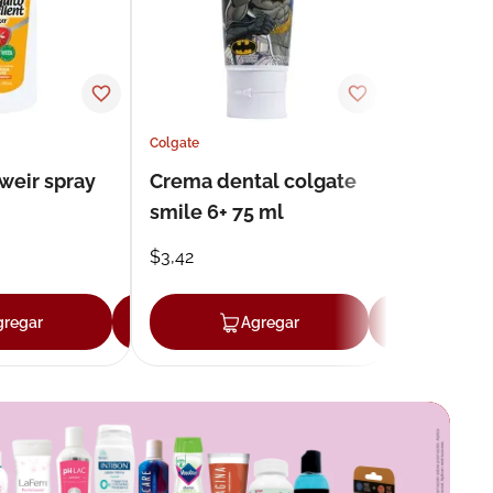
Colgate
weir spray
Crema dental colgate
smile 6+ 75 ml
$
3
,
42
gregar
Agregar
Agregar
Agr
r