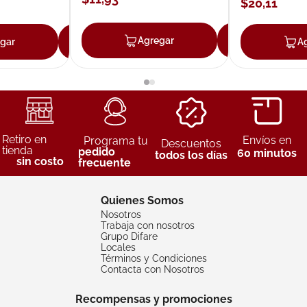
$
20
,
11
Agregar
Agrega
gar
Agregar
A
Retiro en
Envíos en
Programa tu
Descuentos
tienda
pedido
60 minutos
todos los días
sin costo
frecuente
Quienes Somos
Nosotros
Trabaja con nosotros
Grupo Difare
Locales
Términos y Condiciones
Contacta con Nosotros
Recompensas y promociones