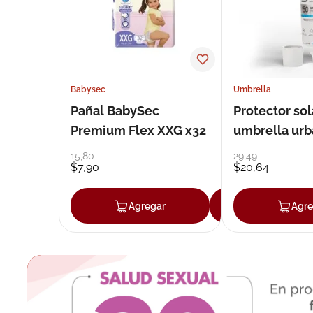
Babysec
Umbrella
Pañal BabySec
Protector sol
Premium Flex XXG x32
umbrella urb
50 g
15
,
80
29
,
49
$
7
,
90
$
20
,
64
Agregar
Agregar
Agre