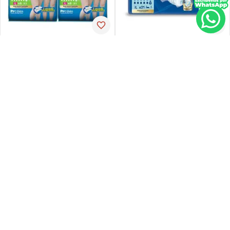
Tena
Tena
Pañal de incontinencia tena
Ropa-int tena pant ul-larg p-
slip ultra large 21 unidades
espx16
PVP:
29
,
34
$
16
,
30
$
23
,
47
Agregar
Agregar
Agregar
Retiro en tienda
sin costo