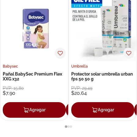
Babysec
Umbrella
Pañal BabySec Premium Flex
Protector solar umbrella urban
XXG x32
fps 50 50 g
PVP:
15
,
80
PVP:
29
,
49
$
7
,
90
$
20
,
64
Agregar
Agregar
Agregar