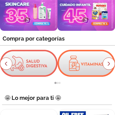
8
.
roche posay
9
.
nivea
10
.
pañales
Compra por categorías
🤩 Lo mejor para ti 🤩