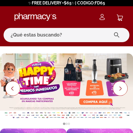
✨FREE DELIVERY +$65✨| CODIGO:FD65
¿Qué estas buscando?
términos más buscados
1
.
eucerin
2
.
protector solar
3
.
bioderma
4
.
pilexil
5
.
cerave
6
.
degraler
7
.
isdin