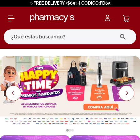
✨FREE DELIVERY +$65✨| CODIGO:FD65
¿Qué estas buscando?
términos más buscados
1
.
eucerin
2
.
protector solar
3
.
bioderma
4
.
pilexil
5
.
cerave
6
.
degraler
7
.
isdin