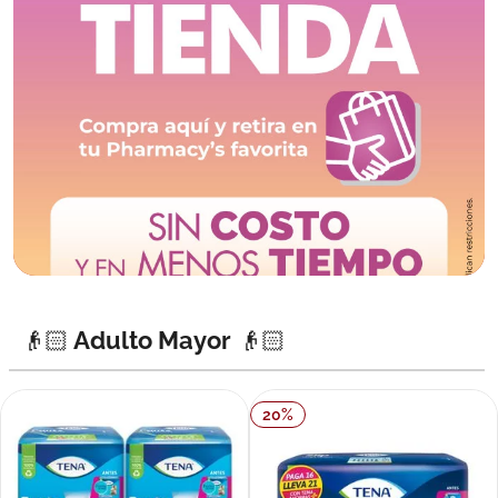
👴🏻 Adulto Mayor 👴🏻
20
%