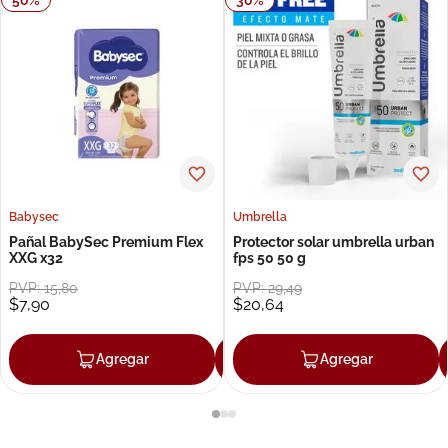
Babysec
Umbrella
Pañal BabySec Premium Flex
Protector solar umbrella urban
XXG x32
fps 50 50 g
PVP:
15
,
80
PVP:
29
,
49
$
7
,
90
$
20
,
64
Agregar
Agregar
Agregar