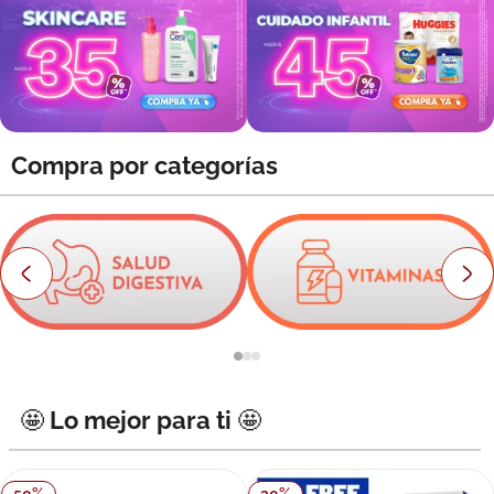
8
.
roche posay
9
.
megacistin
10
.
pañales
Compra por categorías
🤩 Lo mejor para ti 🤩
50
%
30
%