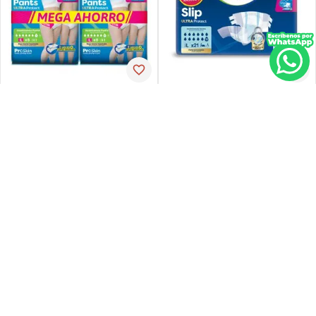
Tena
Tena
Pañal de incontinencia tena
Ropa-int tena pant ul-larg p-
slip ultra large 21 unidades
espx16
PVP:
29
,
34
$
16
,
30
$
23
,
47
Agregar
Agregar
Agregar