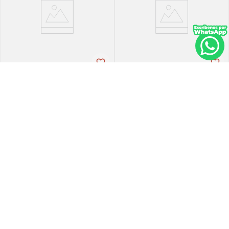
Tena
Tena
Pañal de incontinencia tena
Ropa-int tena pant ul-larg p-
slip ultra large 21 unidades
espx16
PVP:
29
,
34
$
16
,
30
$
23
,
47
Agregar
Agregar
Agregar