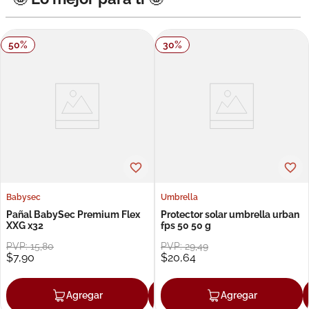
50
%
30
%
Babysec
Umbrella
Pañal BabySec Premium Flex
Protector solar umbrella urban
XXG x32
fps 50 50 g
PVP:
15
,
80
PVP:
29
,
49
$
7
,
90
$
20
,
64
Agregar
Agregar
Agregar