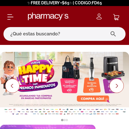
✨FREE DELIVERY +$65✨| CODIGO:FD65
¿Qué estas buscando?
términos más buscados
1
.
eucerin
2
.
protector solar
3
.
pilexil
4
.
bioderma
5
.
cerave
6
.
degraler
7
.
isdin