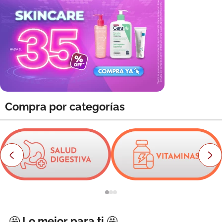
8
.
roche posay
9
.
pañales
10
.
nivea
Compra por categorías
🤩 Lo mejor para ti 🤩