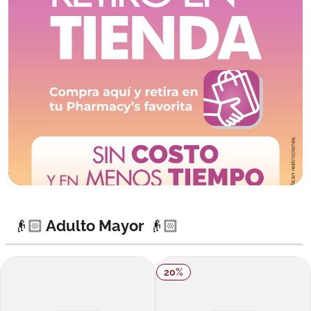
👴🏻 Adulto Mayor 👴🏻
20
%