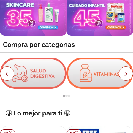
8
.
roche posay
9
.
megacistin
10
.
pañales
Compra por categorías
🤩 Lo mejor para ti 🤩
50
%
30
%