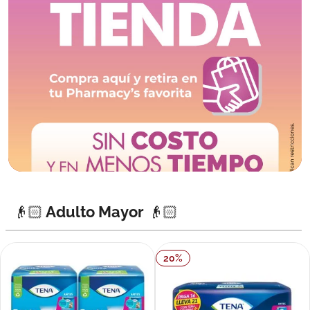
👴🏻 Adulto Mayor 👴🏻
20
%