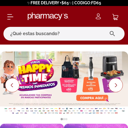
✨FREE DELIVERY +$65✨| CODIGO:FD65
¿Qué estas buscando?
términos más buscados
1
.
eucerin
2
.
protector solar
3
.
bioderma
4
.
pilexil
5
.
cerave
6
.
degraler
7
.
isdin