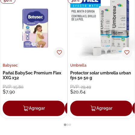
Babysec
Umbrella
Pañal BabySec Premium Flex
Protector solar umbrella urban
XXG x32
fps 50 50 g
PVP:
15
,
80
PVP:
29
,
49
$
7
,
90
$
20
,
64
Agregar
Agregar
Agregar