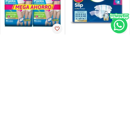
Tena
Tena
Pañal de incontinencia tena
Ropa-int tena pant ul-larg p-
slip ultra large 21 unidades
espx16
PVP:
29
,
34
$
16
,
30
$
23
,
47
Agregar
Agregar
Agregar