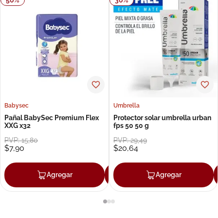
Babysec
Umbrella
Pañal BabySec Premium Flex
Protector solar umbrella urban
XXG x32
fps 50 50 g
PVP:
15
,
80
PVP:
29
,
49
$
7
,
90
$
20
,
64
Agregar
Agregar
Agregar