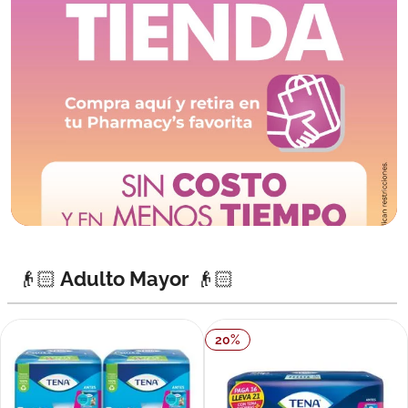
👴🏻 Adulto Mayor 👴🏻
20
%