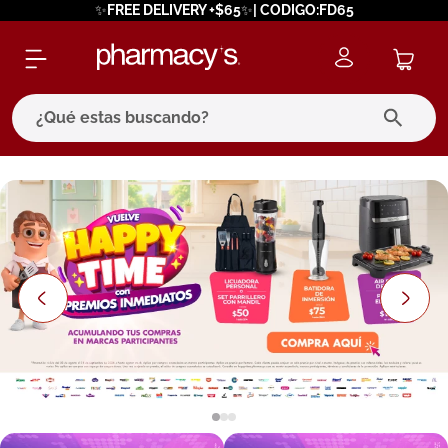
✨FREE DELIVERY +$65✨| CODIGO:FD65
¿Qué estas buscando?
términos más buscados
1
.
eucerin
2
.
protector solar
3
.
bioderma
4
.
pilexil
5
.
cerave
6
.
degraler
7
.
isdin