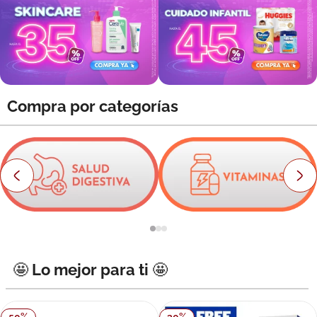
8
.
roche posay
9
.
megacistin
10
.
pañales
Compra por categorías
🤩 Lo mejor para ti 🤩
50
%
30
%