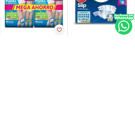
Tena
Tena
Pañal de incontinencia tena
Ropa-int tena pant ul-larg p-
slip ultra large 21 unidades
espx16
PVP:
29
,
34
$
16
,
30
$
23
,
47
Agregar
Agregar
Agregar