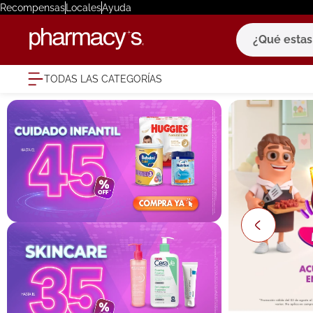
Recompensas
Locales
Ayuda
¿Qué estas bu
TODAS LAS CATEGORÍAS
términ
1
.
eucerin
2
.
protector
3
.
bioderm
4
.
pilexil
5
.
cerave
6
.
degraler
7
.
isdin
8
.
roche po
9
.
nivea