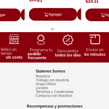
$
20
,
11
Agregar
Agrega
gar
Agregar
A
Retiro en
Envíos en
Programa tu
Descuentos
tienda
pedido
60 minutos
todos los días
sin costo
frecuente
Quienes Somos
Nosotros
Trabaja con nosotros
Grupo Difare
Locales
Términos y Condiciones
Contacta con Nosotros
Recompensas y promociones