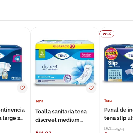
20
%
Tena
Tena
ontinencia
Pañal de i
Toalla sanitaria tena
a large 21
tena slip 
discreet medium
21 unidade
estándar 30 unidades
PVP:
25
,
14
$
11
,
93