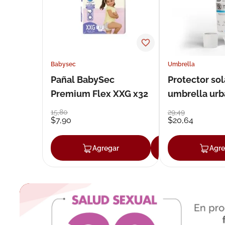
Babysec
Umbrella
Pañal BabySec
Protector sol
Premium Flex XXG x32
umbrella urb
50 g
15
,
80
29
,
49
$
7
,
90
$
20
,
64
Agregar
Agregar
Agre