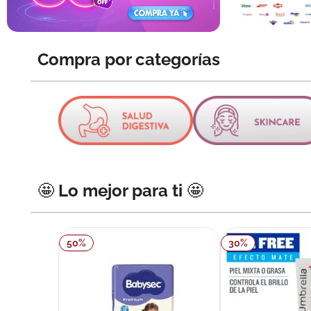
10
.
pañales
Compra por categorías
🤩 Lo mejor para ti 🤩
50
%
30
%