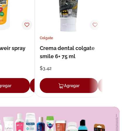
Colgate
weir spray
Crema dental colgate
smile 6+ 75 ml
$
3
,
42
gregar
Agregar
Agregar
Agr
r