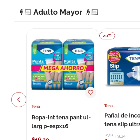
👴🏻 Adulto Mayor 👴🏻
20
%
Tena
Tena
Pañal de inc
Ropa-int tena pant ul-
tena slip ultr
larg p-espx16
unidades
PVP:
29
,
34
$
16
,
30