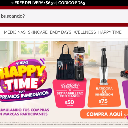
✨FREE DELIVERY +$65✨| CODIGO:FD65
scando?
MEDICINAS
SKINCARE
BABY DAYS
WELLNESS
HAPPY TIME
os más buscados
 solar
a
say