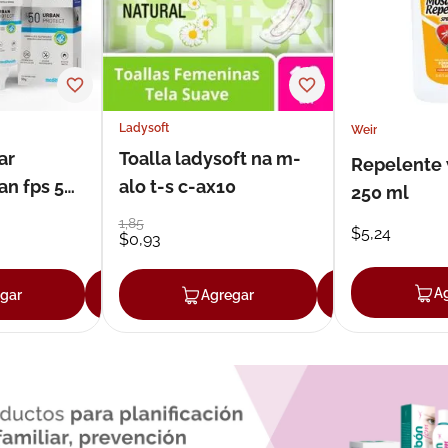
Ladysoft
Weir
ar
Toalla ladysoft na m-
Repelente 
an fps 50
alo t-s c-ax10
250 ml
1
,
85
$
5
,
24
$
0
,
93
A
gar
Agregar
Agregar
Agrega