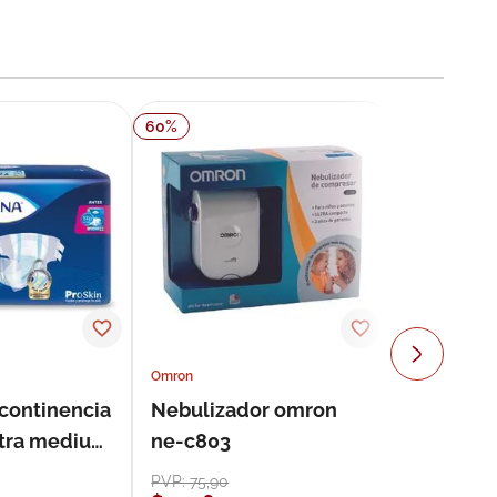
60
%
Omron
ncontinencia
Nebulizador omron
ultra medium
ne-c803
s
PVP:
75
,
90