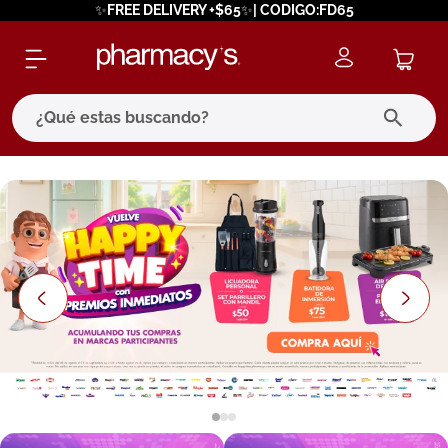
✨FREE DELIVERY +$65✨| CODIGO:FD65
¿Qué estas buscando?
términos más buscados
1
.
eucerin
2
.
protector solar
3
.
bioderma
4
.
pilexil
5
.
cerave
6
.
degraler
7
.
megacistin