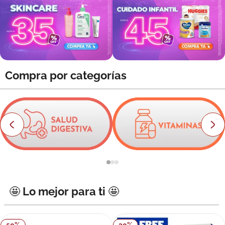
8
.
roche posay
9
.
isdin
10
.
neumoflux
Compra por categorías
🤩 Lo mejor para ti 🤩
50
%
30
%