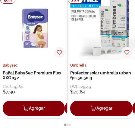
Babysec
Umbrella
Pañal BabySec Premium Flex
Protector solar umbrella urban
XXG x32
fps 50 50 g
PVP:
15
,
80
PVP:
29
,
49
$
7
,
90
$
20
,
64
Agregar
Agregar
Agregar