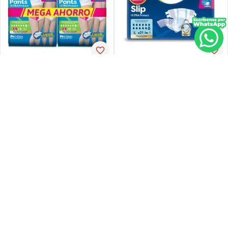
Tena
Tena
Pañal de incontinencia tena
Ropa-int tena pant ul-larg p-
slip ultra large 21 unidades
espx16
PVP:
29
,
34
$
16
,
30
$
23
,
47
Agregar
Agregar
Agregar