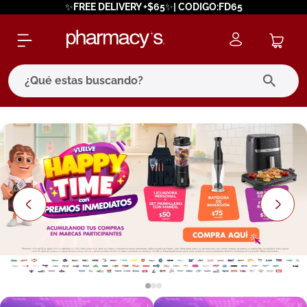
✨FREE DELIVERY +$65✨| CODIGO:FD65
¿Qué estas buscando?
términos más buscados
1
.
eucerin
2
.
protector solar
3
.
bioderma
4
.
pilexil
5
.
cerave
6
.
degraler
7
.
isdin