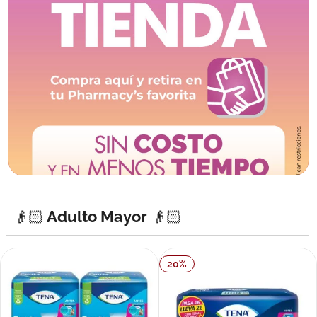
👴🏻 Adulto Mayor 👴🏻
20
%