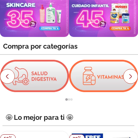
8
.
roche posay
9
.
megacistin
10
.
pañales
Compra por categorías
🤩 Lo mejor para ti 🤩
50
%
30
%