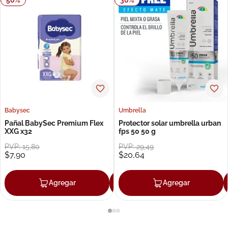
Babysec
Umbrella
Pañal BabySec Premium Flex
Protector solar umbrella urban
XXG x32
fps 50 50 g
PVP:
15
,
80
PVP:
29
,
49
$
7
,
90
$
20
,
64
Agregar
Agregar
Agregar