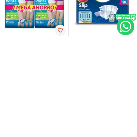
Tena
Tena
Pañal de incontinencia tena
Ropa-int tena pant ul-larg p-
slip ultra large 21 unidades
espx16
PVP:
29
,
34
$
16
,
30
$
23
,
47
Agregar
Agregar
Agregar