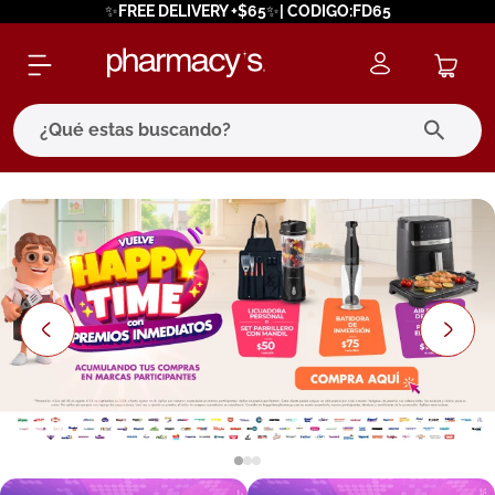
✨FREE DELIVERY +$65✨| CODIGO:FD65
¿Qué estas buscando?
términos más buscados
1
.
eucerin
2
.
protector solar
3
.
bioderma
4
.
pilexil
5
.
cerave
6
.
degraler
7
.
isdin