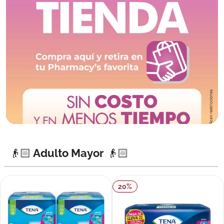
👴🏻 Adulto Mayor 👴🏻
20
%