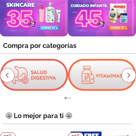
8
.
roche posay
9
.
nivea
10
.
pañales
Compra por categorías
🤩 Lo mejor para ti 🤩
50
%
30
%