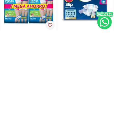
Tena
Tena
Pañal de incontinencia tena
Ropa-int tena pant ul-larg p-
slip ultra large 21 unidades
espx16
PVP:
29
,
34
$
16
,
30
$
23
,
47
Agregar
Agregar
Agregar