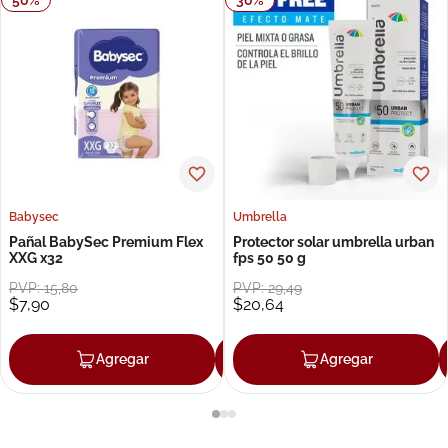
Babysec
Umbrella
Pañal BabySec Premium Flex
Protector solar umbrella urban
XXG x32
fps 50 50 g
PVP:
15
,
80
PVP:
29
,
49
$
7
,
90
$
20
,
64
Agregar
Agregar
Agregar