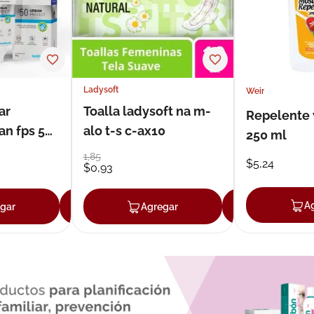
Ladysoft
Weir
ar
Toalla ladysoft na m-
Repelente 
an fps 50
alo t-s c-ax10
250 ml
1
,
85
$
5
,
24
$
0
,
93
A
gar
Agregar
Agregar
Agrega