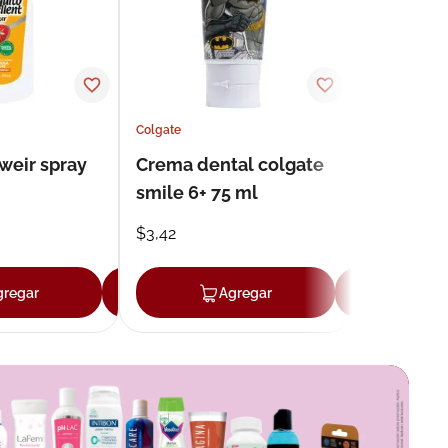
Colgate
weir spray
Crema dental colgate
smile 6+ 75 ml
$
3
,
42
gregar
Agregar
Agregar
Agr
r