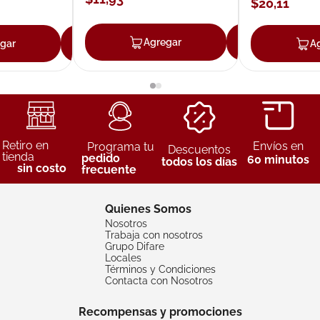
$
20
,
11
Agregar
Agrega
gar
Agregar
A
Retiro en
Envíos en
Programa tu
Descuentos
tienda
pedido
60 minutos
todos los días
sin costo
frecuente
Quienes Somos
Nosotros
Trabaja con nosotros
Grupo Difare
Locales
Términos y Condiciones
Contacta con Nosotros
Recompensas y promociones