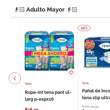
👴🏻 Adulto Mayor 👴🏻
20
%
Tena
Tena
Pañal de inc
Ropa-int tena pant ul-
tena slip ultr
larg p-espx16
unidades
PVP:
29
,
34
$
16
,
30