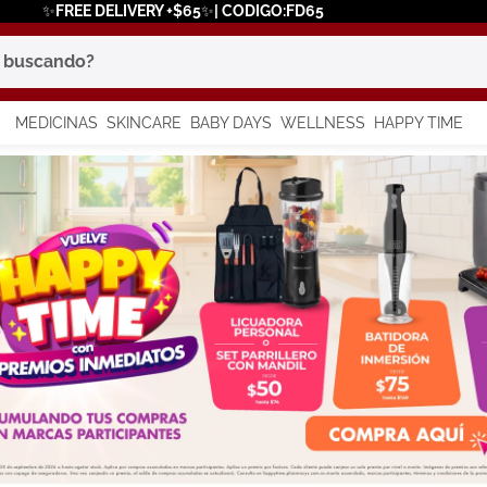
✨FREE DELIVERY +$65✨| CODIGO:FD65
scando?
MEDICINAS
SKINCARE
BABY DAYS
WELLNESS
HAPPY TIME
os más buscados
 solar
a
say