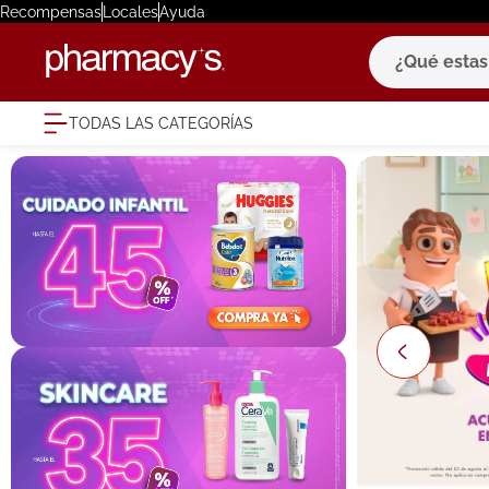
Recompensas
Locales
Ayuda
¿Qué estas bu
TODAS LAS CATEGORÍAS
términ
1
.
eucerin
2
.
protector
3
.
bioderm
4
.
pilexil
5
.
cerave
6
.
degraler
7
.
isdin
8
.
roche po
9
.
nivea