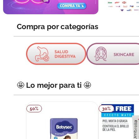
10
.
pañales
Compra por categorías
🤩 Lo mejor para ti 🤩
50
%
30
%