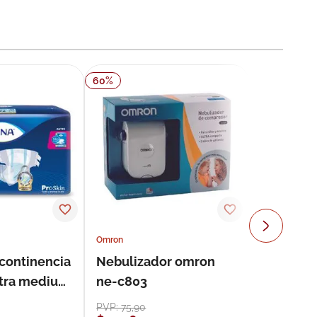
60
%
Omron
ncontinencia
Nebulizador omron
ultra medium
ne-c803
s
PVP:
75
,
90