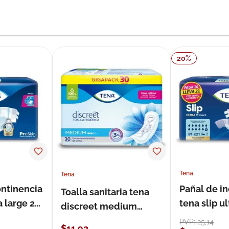
20
%
Tena
Tena
ontinencia
Pañal de i
Toalla sanitaria tena
a large 21
tena slip 
discreet medium
21 unidade
estándar 30 unidades
PVP:
25
,
14
$
11
,
93