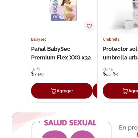
Babysec
Umbrella
Pañal BabySec
Protector sol
Premium Flex XXG x32
umbrella urb
50 g
15
,
80
29
,
49
$
7
,
90
$
20
,
64
Agregar
Agregar
Agre