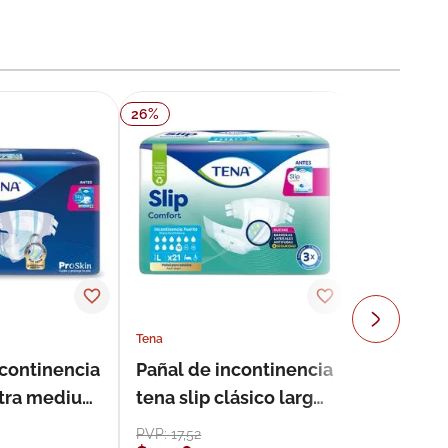
26
%
Tena
ncontinencia
Pañal de incontinencia
ultra medium
tena slip clásico large
s
21 unidades
PVP:
17
,
52