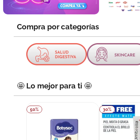
10
.
pañales
Compra por categorías
🤩 Lo mejor para ti 🤩
50
%
30
%