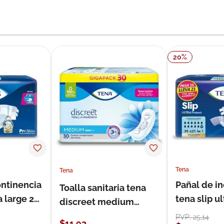
20
%
Tena
Tena
ontinencia
Pañal de i
Toalla sanitaria tena
a large 21
tena slip 
discreet medium
21 unidade
estándar 30 unidades
PVP:
25
,
14
$
11
,
93