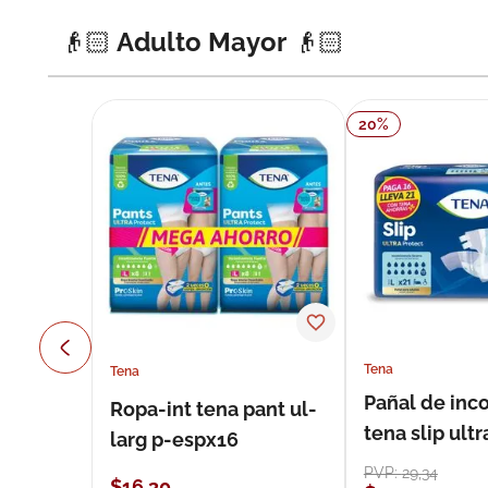
👴🏻 Adulto Mayor 👴🏻
20
%
Tena
Tena
Pañal de inc
Ropa-int tena pant ul-
tena slip ultr
larg p-espx16
unidades
PVP:
29
,
34
$
16
,
30