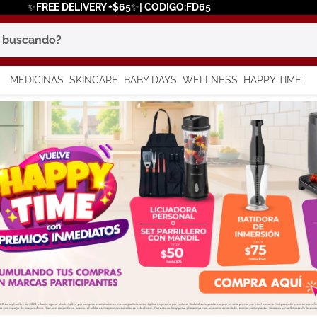
✨FREE DELIVERY +$65✨| CODIGO:FD65
scando?
MEDICINAS
SKINCARE
BABY DAYS
WELLNESS
HAPPY TIME
os más buscados
 solar
a
in
say