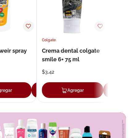
Colgate
weir spray
Crema dental colgate
smile 6+ 75 ml
$
3
,
42
gregar
Agregar
Agregar
Agr
r