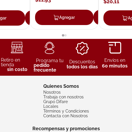
$
20
,
11
Agregar
Agrega
gar
Agregar
A
Retiro en
Envíos en
Programa tu
Descuentos
tienda
pedido
60 minutos
todos los días
sin costo
frecuente
Quienes Somos
Nosotros
Trabaja con nosotros
Grupo Difare
Locales
Términos y Condiciones
Contacta con Nosotros
Recompensas y promociones