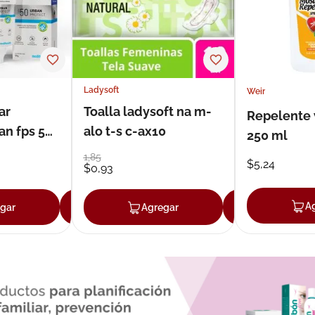
Ladysoft
Weir
ar
Toalla ladysoft na m-
Repelente 
an fps 50
alo t-s c-ax10
250 ml
1
,
85
$
5
,
24
$
0
,
93
A
gar
Agregar
Agregar
Agrega