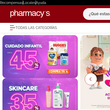
Recompensas
Locales
Ayuda
¿Qué estas bu
TODAS LAS CATEGORÍAS
términ
1
.
eucerin
2
.
protector
3
.
pilexil
4
.
bioderm
5
.
cerave
6
.
megacist
7
.
degraler
8
.
roche po
9
.
isdin