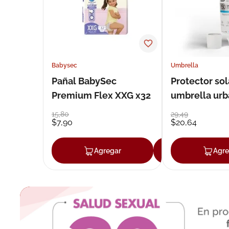
Babysec
Umbrella
Pañal BabySec
Protector sol
Premium Flex XXG x32
umbrella urb
50 g
15
,
80
29
,
49
$
7
,
90
$
20
,
64
Agregar
Agregar
Agre