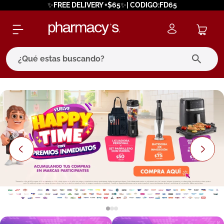
✨FREE DELIVERY +$65✨| CODIGO:FD65
¿Qué estas buscando?
términos más buscados
1
.
eucerin
2
.
protector solar
3
.
bioderma
4
.
pilexil
5
.
cerave
6
.
degraler
7
.
isdin