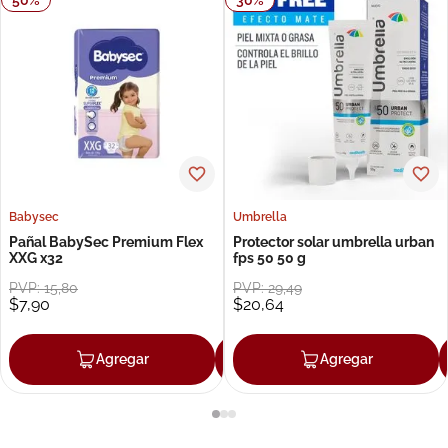
Babysec
Umbrella
Pañal BabySec Premium Flex
Protector solar umbrella urban
XXG x32
fps 50 50 g
PVP:
15
,
80
PVP:
29
,
49
$
7
,
90
$
20
,
64
Agregar
Agregar
Agregar