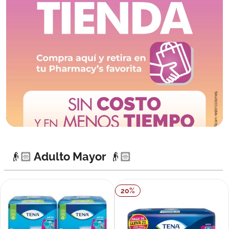
👴🏻 Adulto Mayor 👴🏻
20
%