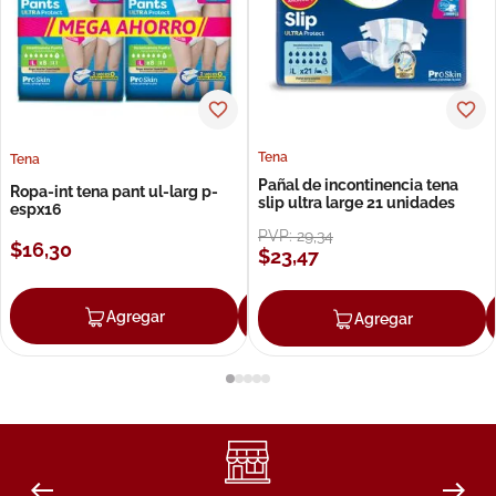
Tena
Tena
Pañal de incontinencia tena
Ropa-int tena pant ul-larg p-
slip ultra large 21 unidades
espx16
PVP:
29
,
34
$
16
,
30
$
23
,
47
Agregar
Agregar
Agregar