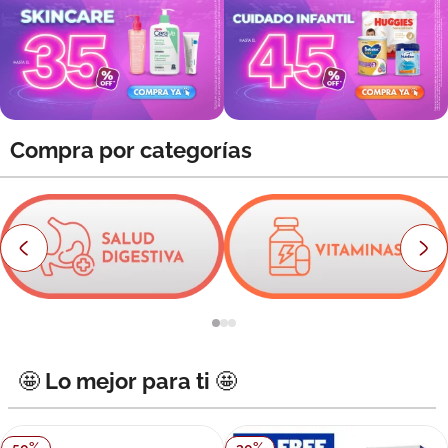
8
.
roche posay
9
.
nivea
10
.
pañales
Compra por categorías
🤩 Lo mejor para ti 🤩
50
%
30
%