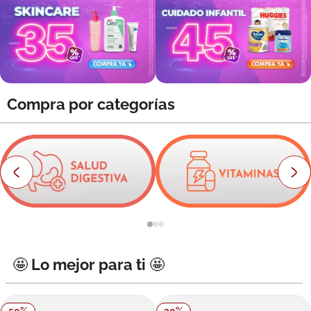
8
.
roche posay
9
.
pañales
10
.
nivea
Compra por categorías
🤩 Lo mejor para ti 🤩
50
%
30
%