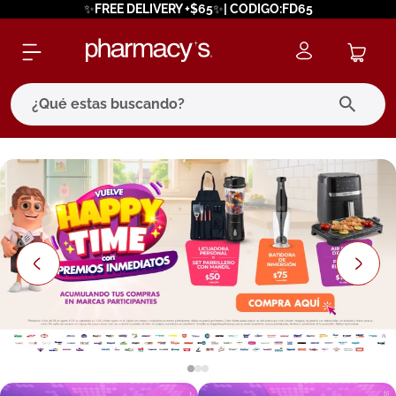
✨FREE DELIVERY +$65✨| CODIGO:FD65
¿Qué estas buscando?
términos más buscados
1
.
eucerin
2
.
protector solar
3
.
pilexil
4
.
bioderma
5
.
cerave
6
.
degraler
7
.
isdin