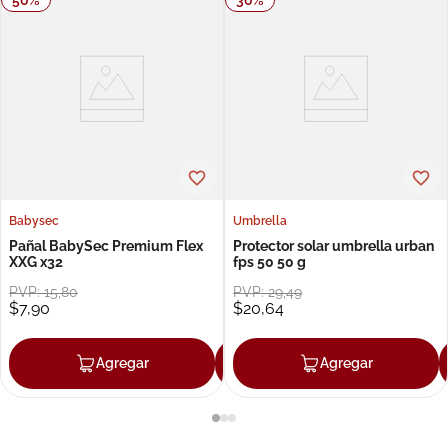
Babysec
Umbrella
Pañal BabySec Premium Flex
Protector solar umbrella urban
XXG x32
fps 50 50 g
PVP:
15
,
80
PVP:
29
,
49
$
7
,
90
$
20
,
64
Agregar
Agregar
Agregar