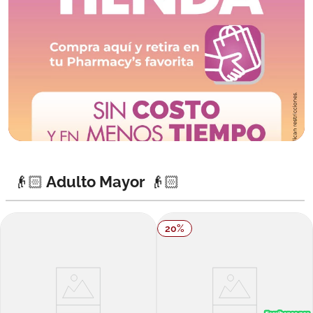
👴🏻 Adulto Mayor 👴🏻
20
%