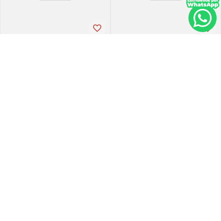
Tena
Tena
Pañal de incontinencia tena
Ropa-int tena pant ul-larg p-
slip ultra large 21 unidades
espx16
PVP:
29
,
34
$
16
,
30
$
23
,
47
Agregar
Agregar
Agregar
Retiro en tienda
sin costo