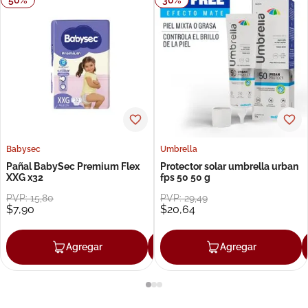
Babysec
Umbrella
Pañal BabySec Premium Flex
Protector solar umbrella urban
XXG x32
fps 50 50 g
PVP:
15
,
80
PVP:
29
,
49
$
7
,
90
$
20
,
64
Agregar
Agregar
Agregar