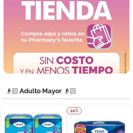
👴🏻 Adulto Mayor 👴🏻
20
%