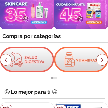
8
.
roche posay
9
.
megacistin
10
.
pañales
Compra por categorías
🤩 Lo mejor para ti 🤩
50
%
30
%