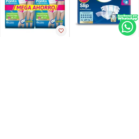
Tena
Tena
Pañal de incontinencia tena
Ropa-int tena pant ul-larg p-
slip ultra large 21 unidades
espx16
PVP:
29
,
34
$
16
,
30
$
23
,
47
Agregar
Agregar
Agregar