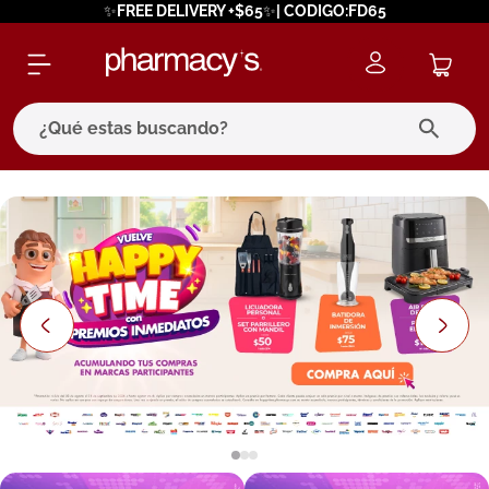
✨FREE DELIVERY +$65✨| CODIGO:FD65
¿Qué estas buscando?
términos más buscados
1
.
eucerin
2
.
protector solar
3
.
bioderma
4
.
pilexil
5
.
cerave
6
.
degraler
7
.
isdin