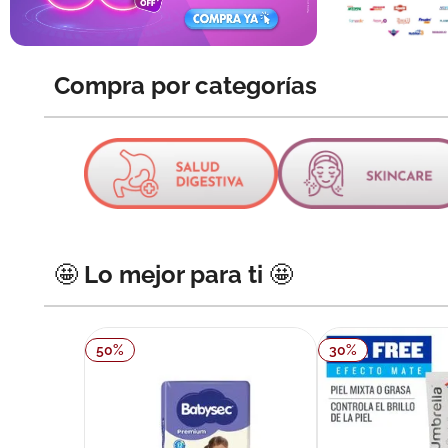
10
.
pañales
Compra por categorías
🤩 Lo mejor para ti 🤩
50
%
30
%