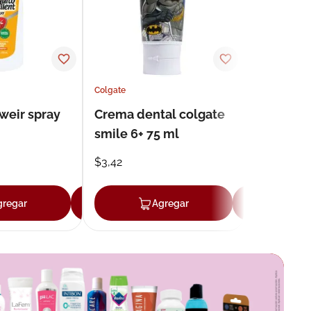
Colgate
weir spray
Crema dental colgate
smile 6+ 75 ml
$
3
,
42
gregar
Agregar
Agregar
Agr
r