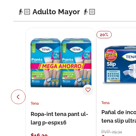
👴🏻 Adulto Mayor 👴🏻
20
%
Tena
Tena
Pañal de inc
Ropa-int tena pant ul-
tena slip ultr
larg p-espx16
unidades
PVP:
29
,
34
$
16
,
30