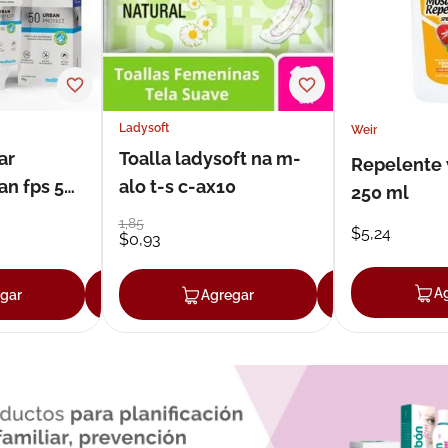
Ladysoft
Weir
ar
Toalla ladysoft na m-
Repelente 
an fps 50
alo t-s c-ax10
250 ml
1
,
85
$
5
,
24
$
0
,
93
A
gar
Agregar
Agregar
Agrega