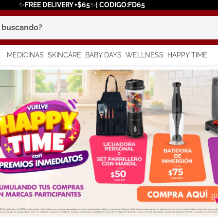
✨FREE DELIVERY +$65✨| CODIGO:FD65
scando?
MEDICINAS
SKINCARE
BABY DAYS
WELLNESS
HAPPY TIME
os más buscados
 solar
a
say
in