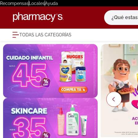
Recompensas
Locales
Ayuda
¿Qué estas bu
TODAS LAS CATEGORÍAS
términ
1
.
eucerin
2
.
protector
3
.
bioderm
4
.
pilexil
5
.
cerave
6
.
degraler
7
.
isdin
8
.
roche po
9
.
megacist