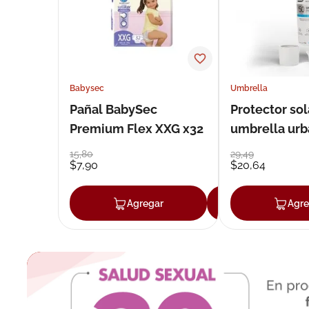
Babysec
Umbrella
Pañal BabySec
Protector sol
Premium Flex XXG x32
umbrella urb
50 g
15
,
80
29
,
49
$
7
,
90
$
20
,
64
Agregar
Agregar
Agre