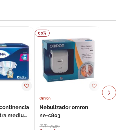
60
%
Omron
ncontinencia
Nebulizador omron
ultra medium
ne-c803
s
PVP:
75
,
90