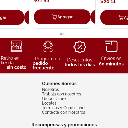
$
20
,
11
Agregar
Agrega
gar
Agregar
A
Retiro en
Envíos en
Programa tu
Descuentos
tienda
pedido
60 minutos
todos los días
sin costo
frecuente
Quienes Somos
Nosotros
Trabaja con nosotros
Grupo Difare
Locales
Términos y Condiciones
Contacta con Nosotros
Recompensas y promociones