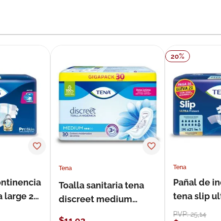
20
%
Tena
Tena
ontinencia
Pañal de i
Toalla sanitaria tena
a large 21
tena slip 
discreet medium
21 unidade
estándar 30 unidades
PVP:
25
,
14
$
11
,
93