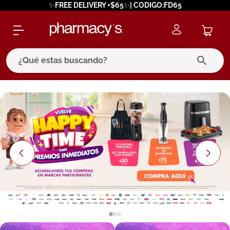
✨FREE DELIVERY +$65✨| CODIGO:FD65
¿Qué estas buscando?
términos más buscados
1
.
eucerin
2
.
protector solar
3
.
bioderma
4
.
pilexil
5
.
cerave
6
.
degraler
7
.
megacistin