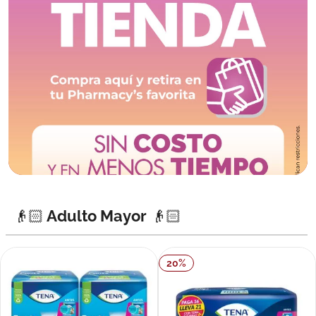
👴🏻 Adulto Mayor 👴🏻
20
%