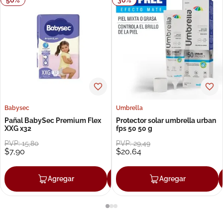
Babysec
Umbrella
Pañal BabySec Premium Flex
Protector solar umbrella urban
XXG x32
fps 50 50 g
PVP:
15
,
80
PVP:
29
,
49
$
7
,
90
$
20
,
64
Agregar
Agregar
Agregar