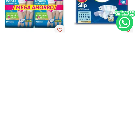
Tena
Tena
Pañal de incontinencia tena
Ropa-int tena pant ul-larg p-
slip ultra large 21 unidades
espx16
PVP:
29
,
34
$
16
,
30
$
23
,
47
Agregar
Agregar
Agregar