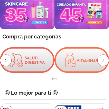
8
.
roche posay
9
.
isdin
10
.
neumoflux
Compra por categorías
🤩 Lo mejor para ti 🤩
50
%
30
%