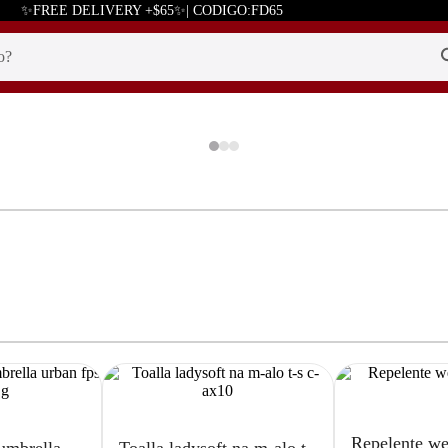
✨FREE DELIVERY +$65✨| CODIGO:FD65
Repelente we