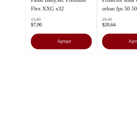
Pañal BabySec Premium
Protector solar
Flex XXG x32
urban fps 50 50
15
,
80
29
,
49
$
7
,
90
$
20
,
64
Agregar
Agre