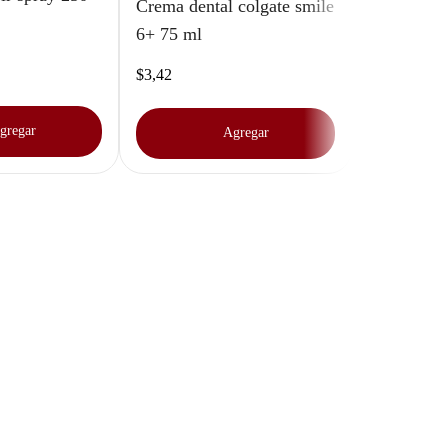
Crema dental colgate smile
6+ 75 ml
$
3
,
42
gregar
Agregar